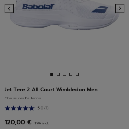
Previous
Ne
Jet Tere 2 All Court Wimbledon Men
Chaussures De Tennis
5.0
(1)
Lire
1
avis.
120,00 €
TVA incl.
Lien
sur