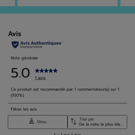
sur
sur
5
5
étoiles.
étoi
2
1
avis
avis