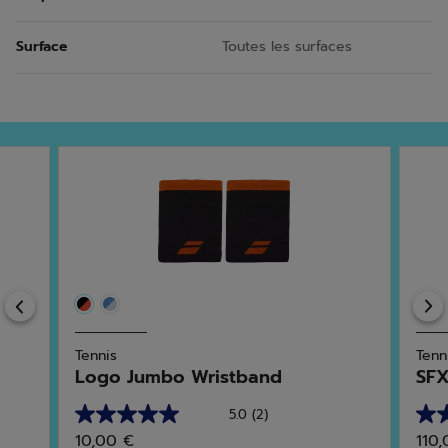
Surface
Toutes les surfaces
Previous
Tennis
Tenn
Logo Jumbo Wristband
SFX
5.0
(2)
5.0
3.0
10,00 €
110