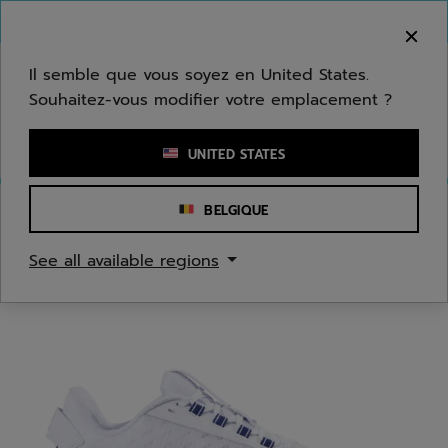
Passer au contenu principal
Passer au pied de page
Bienvenue ! Désolé, nous ne livrons pas dans
votre zone.
Il semble que vous soyez en United States.
Souhaitez-vous modifier votre emplacement ?
Saisir un mot clé ou un numéro d'article
UNITED STATES
BELGIQUE
Accueil
/
Tennis
/
Chaussures
See all available regions