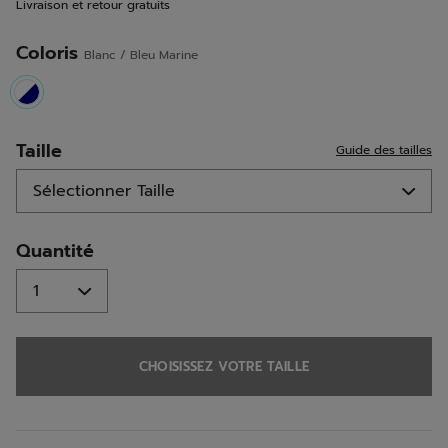
Livraison et retour gratuits
la
même
page.
Coloris
Blanc / Bleu Marine
selected
Taille
Guide des tailles
Quantité
CHOISISSEZ VOTRE TAILLE