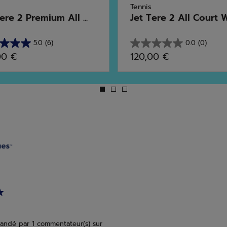
Tennis
ere 2 Premium All ...
Jet Tere 2 All Court Wi
5.0
(6)
0.0
(0)
0.0
00 €
120,00 €
sur
5
s.
étoiles.