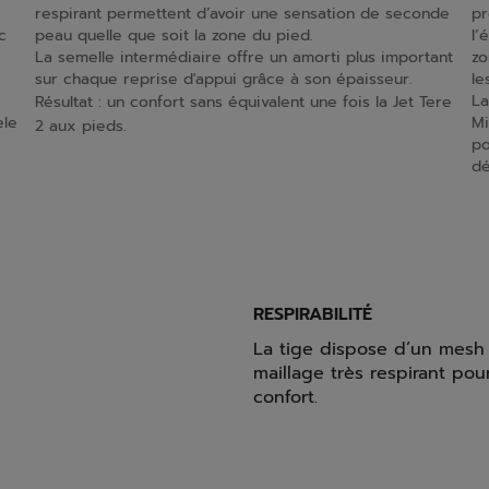
respirant permettent d’avoir une sensation de seconde
pr
c
peau quelle que soit la zone du pied.
l’
La semelle intermédiaire offre un amorti plus important
zo
sur chaque reprise d'appui grâce à son épaisseur.
le
La
Résultat : un confort sans équivalent une fois la Jet Tere
èle
Mi
2 aux pieds.
po
dé
RESPIRABILITÉ
La tige dispose d’un mesh 
maillage très respirant p
confort.