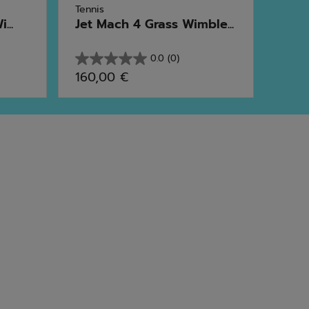
Tennis
Tenni
...
Jet Mach 4 Grass Wimble...
SFX 
0.0
(0)
0.0
3.0
160,00 €
110,
sur
sur
5
5
étoiles.
étoil
1
avis