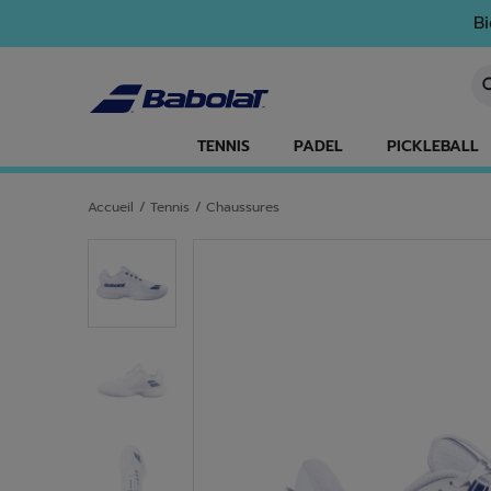
Passer au contenu principal
Passer au pied de page
Bi
Sa
TENNIS
PADEL
PICKLEBALL
Accueil
/
Tennis
/
Chaussures