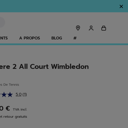
ANTS
A PROPOS
BLOG
#
Tere 2 All Court Wimbledon
s De Tennis
5.0
(1)
Lire
1
avis.
00 €
TVA incl.
Lien
sur
et retour gratuits
la
même