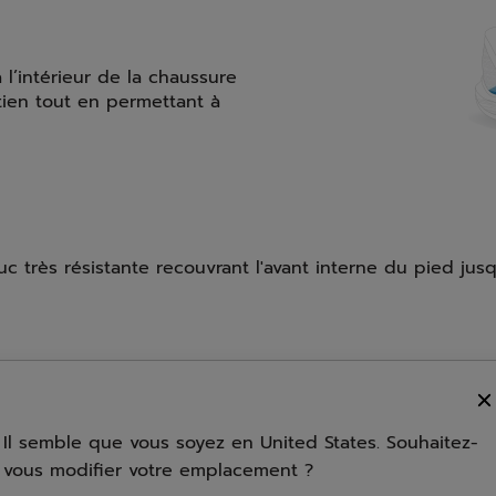
à l’intérieur de la chaussure
tien tout en permettant à
très résistante recouvrant l'avant interne du pied jusqu
our épouser la forme du
de la mousse elle procure
Il semble que vous soyez en United States. Souhaitez-
exceptionnelle.
vous modifier votre emplacement ?