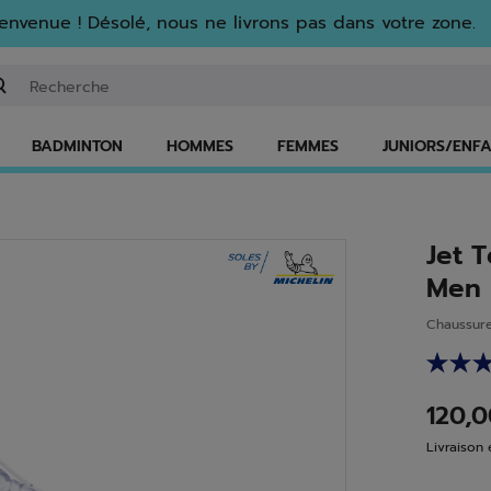
envenue ! Désolé, nous ne livrons pas dans votre zone.
isir un mot clé ou un numéro d'article
BADMINTON
HOMMES
FEMMES
JUNIORS/ENF
Jet 
Men
Chaussure
120,
Livraison 