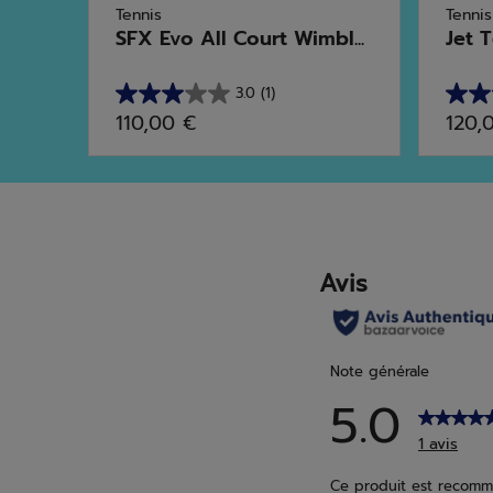
Tennis
Tennis
n
SFX Evo All Court Wimbl...
Jet T
3.0
(1)
3.0
5.0
110,00 €
120,
sur
sur
5
5
étoiles.
étoile
1
6
avis
avis