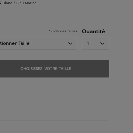
page.
s
Blanc / Bleu Marine
ed
Quantité
Guide des tailles
CHOISISSEZ VOTRE TAILLE