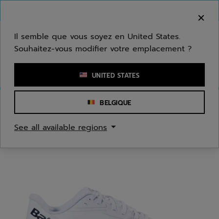
Passer au contenu principal
Passer au pied de page
Bienvenue ! Désolé, nous ne livrons pas dans
votre zone.
Il semble que vous soyez en United States.
Souhaitez-vous modifier votre emplacement ?
Saisir un mot clé ou un numéro d'article
UNITED STATES
BELGIQUE
Accueil
/
Tennis
/
Chaussures
See all available regions