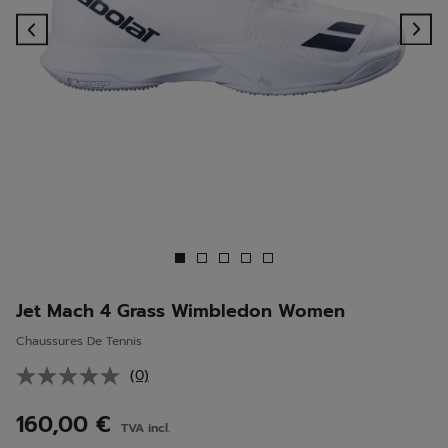
Previous
Ne
Jet Mach 4 Grass Wimbledon Women
Chaussures De Tennis
(0)
Aucune
valeur
de
160,00 €
TVA incl.
notation.
Lien