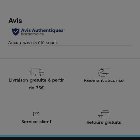
étoiles.
étoi
25
10
avis
avis
Livraison gratuite à partir
Paiement sécurisé
de 75€
Service client
Retours gratuits