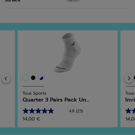
Surface
Gazon
Previous
Tous Sports
Tous
Quarter 3 Pairs Pack Un...
Invi
4.8
(25)
4.8
4.5
14,00 €
14,
sur
sur
5
5