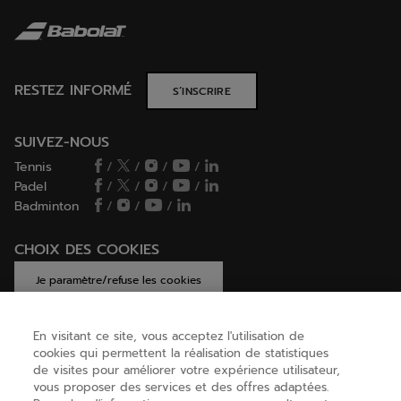
RESTEZ INFORMÉ
S’INSCRIRE
SUIVEZ-NOUS
Tennis
/
/
/
/
Padel
/
/
/
/
Badminton
/
/
/
CHOIX DES COOKIES
Je paramètre/refuse les cookies
En visitant ce site, vous acceptez l'utilisation de
cookies qui permettent la réalisation de statistiques
AIDE
de visites pour améliorer votre expérience utilisateur,
vous proposer des services et des offres adaptées.