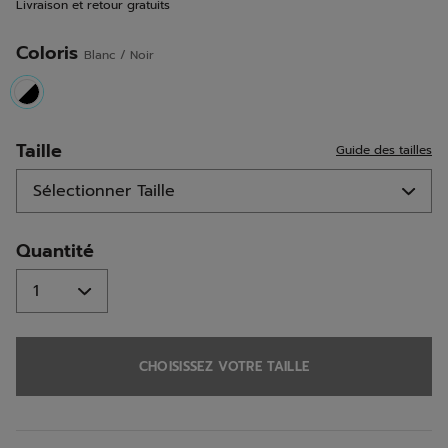
Livraison et retour gratuits
sur
la
même
Coloris
Blanc / Noir
page.
selected
Taille
Guide des tailles
Quantité
CHOISISSEZ VOTRE TAILLE