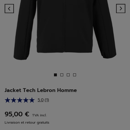
Previous
Ne
Jacket Tech Lebron Homme
5.0
(1)
Lire
1
avis.
95,00 €
TVA incl.
Lien
sur
Livraison et retour gratuits
la