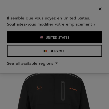
Passer au contenu principal
Passer au pied de page
Bienvenue ! Désolé, nous ne livrons pas dans
votre zone.
Il semble que vous soyez en United States.
Souhaitez-vous modifier votre emplacement ?
Saisir un mot clé ou un numéro d'article
UNITED STATES
BELGIQUE
Accueil
/
Hommes
/
Textile
See all available regions