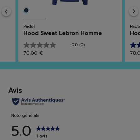
Previous
Padel
Pade
Hood Sweat Lebron Homme
Ho
0.0
(0)
0.0
5.0
70,00 €
70,
sur
sur
5
5
étoiles.
étoi
4
avis