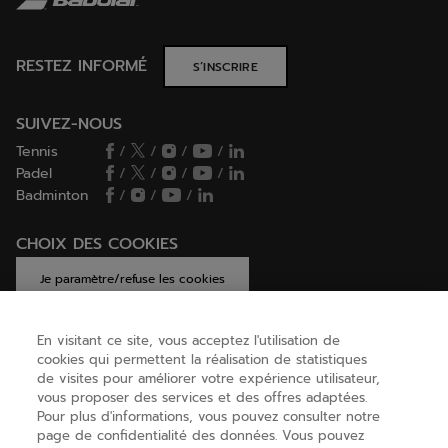
RESTEZ INFORMÉ
S’INSCRIRE
SUIVEZ-NOUS
Tennis
/
/
/
/
Padel
/
/
/
/
Badminton
/
/
/
CHOIX DES COOKIES
Je paramètre/refuse les cookies
En visitant ce site, vous acceptez l'utilisation de
cookies qui permettent la réalisation de statistiques
AIDE
de visites pour améliorer votre expérience utilisateur,
vous proposer des services et des offres adaptées.
Pour plus d'informations, vous pouvez consulter notre
page de confidentialité des données. Vous pouvez
A PROPOS