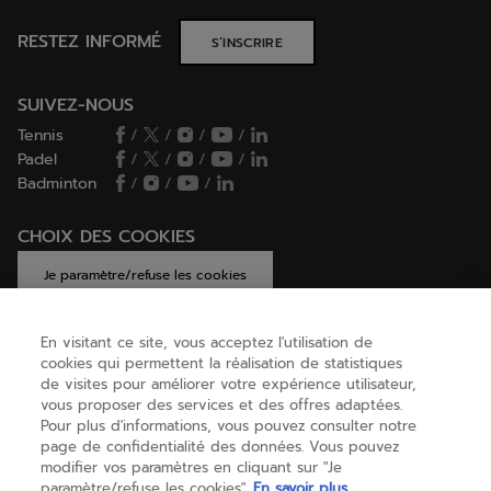
RESTEZ INFORMÉ
S’INSCRIRE
SUIVEZ-NOUS
Tennis
/
/
/
/
Padel
/
/
/
/
Badminton
/
/
/
CHOIX DES COOKIES
Je paramètre/refuse les cookies
En visitant ce site, vous acceptez l'utilisation de
cookies qui permettent la réalisation de statistiques
AIDE
de visites pour améliorer votre expérience utilisateur,
vous proposer des services et des offres adaptées.
Pour plus d'informations, vous pouvez consulter notre
page de confidentialité des données. Vous pouvez
A PROPOS
modifier vos paramètres en cliquant sur "Je
paramètre/refuse les cookies".
En savoir plus