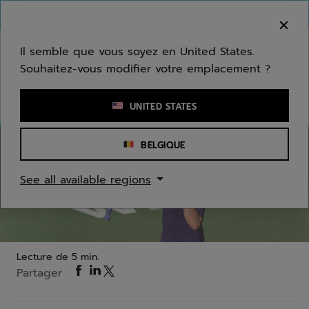
Passer au contenu principal
Passer au pied de page
Bienvenue ! Désolé, nous ne livrons pas dans
votre zone.
Il semble que vous soyez en United States.
Souhaitez-vous modifier votre emplacement ?
Saisir un mot clé ou un numéro d'article
UNITED STATES
BELGIQUE
Tennis
See all available regions
« L’objectif, c’est numéro un mondial » – Cameron
Norrie
Lecture de 5 min.
Partager