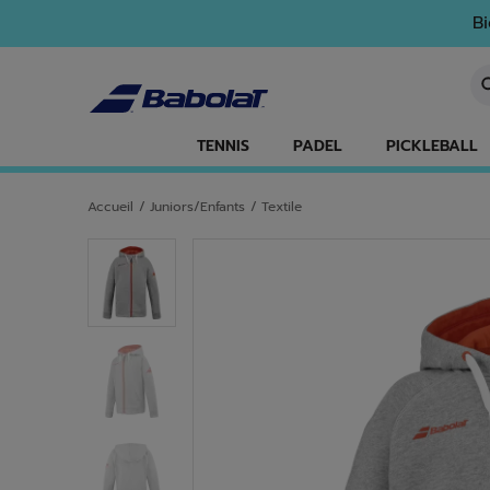
Passer au contenu principal
Passer au pied de page
Bi
Sa
TENNIS
PADEL
PICKLEBALL
Accueil
/
Juniors/Enfants
/
Textile