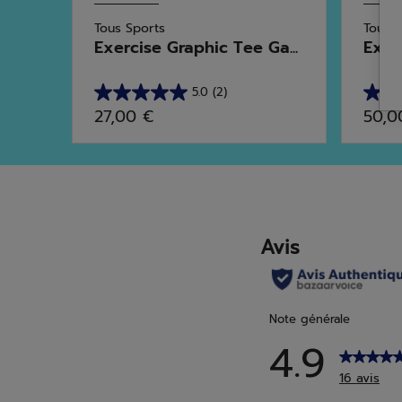
Tous Sports
Tous 
...
Exercise Graphic Tee Ga...
Exer
5.0
(2)
5.0
4.7
27,00 €
50,0
sur
sur
5
5
étoiles.
étoile
2
11
avis
avis