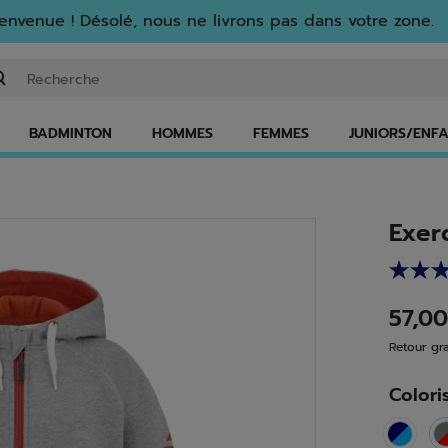
envenue ! Désolé, nous ne livrons pas dans votre zone.
isir un mot clé ou un numéro d'article
BADMINTON
HOMMES
FEMMES
JUNIORS/ENF
Exer
57,0
Retour gra
Colori