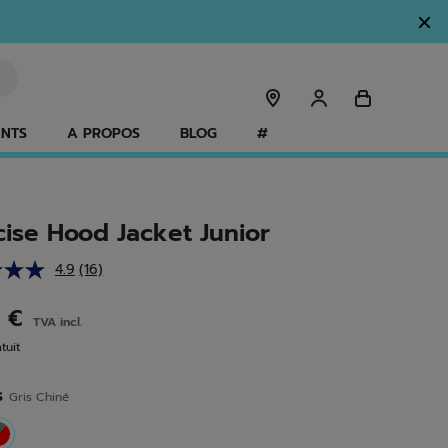
ANTS
A PROPOS
BLOG
#
cise Hood Jacket Junior
4.9
(16)
Lire
16
avis.
0 €
TVA incl.
Lien
sur
tuit
la
même
page.
s
Gris Chiné