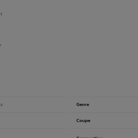
t
e
ts
Genre
Coupe