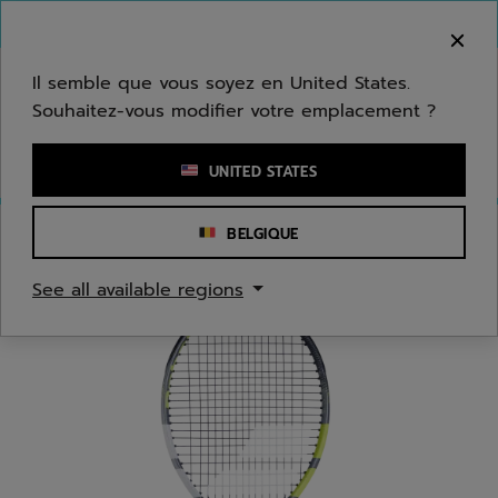
Passer au contenu principal
Passer au pied de page
Bienvenue ! Désolé, nous ne livrons pas dans
votre zone.
Il semble que vous soyez en United States.
Souhaitez-vous modifier votre emplacement ?
Saisir un mot clé ou un numéro d'article
UNITED STATES
BELGIQUE
Accueil
/
Tennis
/
Raquettes
See all available regions