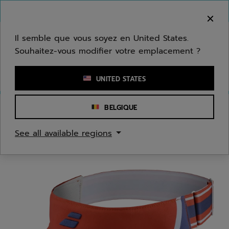
Passer au contenu principal
Passer au pied de page
Bienvenue ! Désolé, nous ne livrons pas dans
votre zone.
Il semble que vous soyez en United States.
Souhaitez-vous modifier votre emplacement ?
Saisir un mot clé ou un numéro d'article
UNITED STATES
BELGIQUE
Accueil
/
Femmes
/
Accessoires Textiles
See all available regions