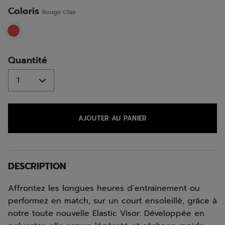
la
même
Coloris
Rouge Clair
page.
selected
Quantité
AJOUTER AU PANIER
DESCRIPTION
Affrontez les longues heures d’entrainement ou
performez en match, sur un court ensoleillé, grâce à
notre toute nouvelle Elastic Visor. Développée en