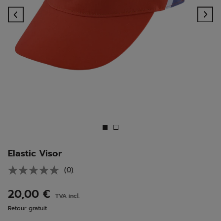
Previous
Ne
Elastic Visor
(0)
Aucune
valeur
de
20,00 €
TVA incl.
notation.
Lien
Retour gratuit
sur