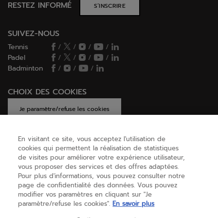
RESTEZ INFORMÉ
S’INSCRIRE
SUIVEZ-NOUS
Tennis
/
/
/
/
Padel
/
/
/
/
Badminton
/
/
/
CHOIX DES COOKIES
Je paramètre/refuse les cookies
En visitant ce site, vous acceptez l'utilisation de
cookies qui permettent la réalisation de statistiques
AIDE
de visites pour améliorer votre expérience utilisateur,
vous proposer des services et des offres adaptées.
Pour plus d'informations, vous pouvez consulter notre
page de confidentialité des données. Vous pouvez
A PROPOS
modifier vos paramètres en cliquant sur "Je
paramètre/refuse les cookies".
En savoir plus