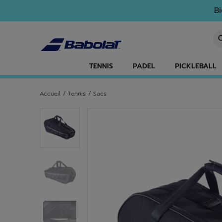
Passer au contenu principal
Passer au pied de page
Bi
Sa
TENNIS
PADEL
PICKLEBALL
Accueil
/
Tennis
/
Sacs