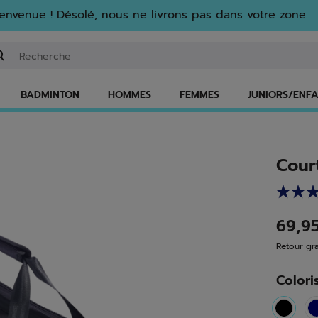
envenue ! Désolé, nous ne livrons pas dans votre zone.
isir un mot clé ou un numéro d'article
BADMINTON
HOMMES
FEMMES
JUNIORS/ENF
Cour
69,9
Retour gra
Colori