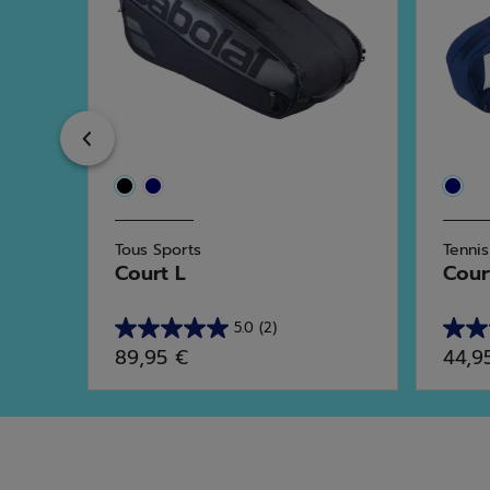
Previous
Tous Sports
Tennis
Court L
Cour
5.0
(2)
5.0
5.0
89,95 €
44,9
sur
sur
5
5
étoiles.
étoile
2
2
avis
avis