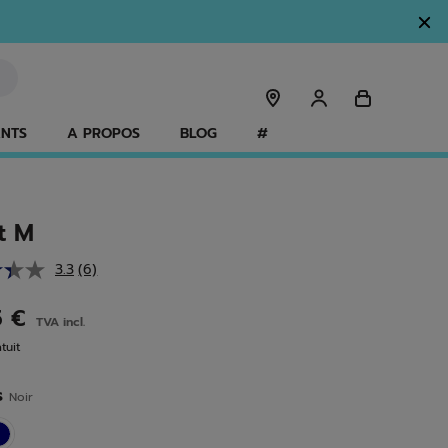
ANTS
A PROPOS
BLOG
#
t M
3.3
(6)
Lire
6
avis.
5 €
TVA incl.
Lien
sur
tuit
la
même
page.
s
Noir