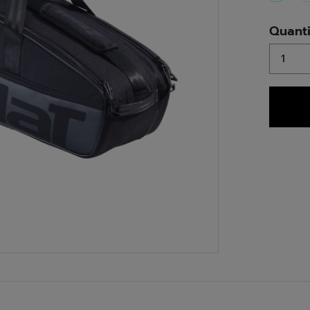
select
Quanti