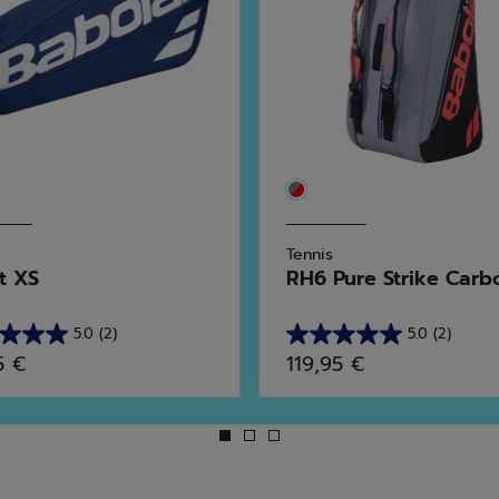
Tennis
t XS
RH6 Pure Strike Carbon
5.0
(2)
5.0
(2)
5.0
5 €
119,95 €
sur
5
s.
étoiles.
2
avis