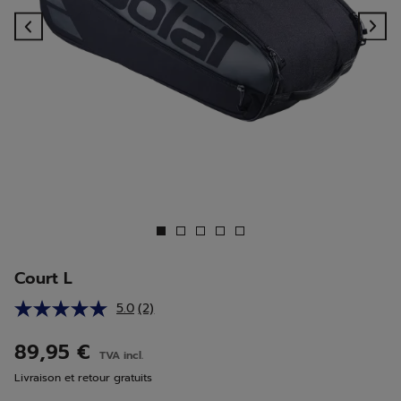
Previous
Ne
Court L
5.0
(2)
Lire
2
avis.
89,95 €
TVA incl.
Lien
sur
Livraison et retour gratuits
la