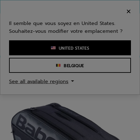
Passer au contenu principal
Passer au pied de page
Bienvenue ! Désolé, nous ne livrons pas dans
votre zone.
Il semble que vous soyez en United States.
Souhaitez-vous modifier votre emplacement ?
Saisir un mot clé ou un numéro d'article
UNITED STATES
BELGIQUE
Accueil
/
Tennis
/
Sacs
See all available regions