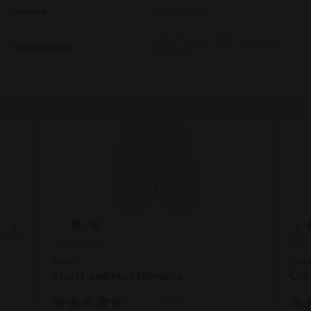
Gamme
Juan Lebrón
80% Coton, 20% Polyester
Composition
Recyclé
Previous
Padel
Pade
Short Lebron Homme
Cre
4.6
(5)
4.6
5.0