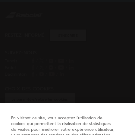
RESTEZ INFORMÉ
S’INSCRIRE
SUIVEZ-NOUS
Tennis
/
/
/
/
Padel
/
/
/
/
Badminton
/
/
/
CHOIX DES COOKIES
Je paramètre/refuse les cookies
En visitant ce site, vous acceptez l'utilisation de
cookies qui permettent la réalisation de statistiques
AIDE
de visites pour améliorer votre expérience utilisateur,