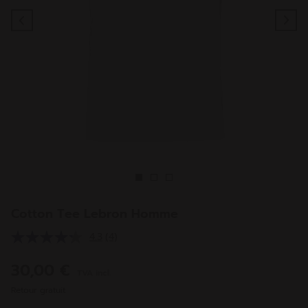
Previous
Ne
Cotton Tee Lebron Homme
4.3
(4)
Lire
4
avis.
30,00 €
TVA incl.
Lien
sur
Retour gratuit
la