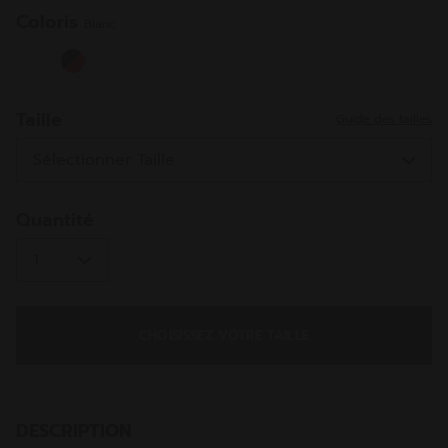
même
page.
Coloris
Blanc
selected
Taille
Guide des tailles
Quantité
CHOISISSEZ VOTRE TAILLE
DESCRIPTION