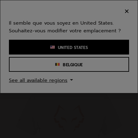
Passer au contenu principal
Passer au pied de page
Bienvenue ! Désolé, nous ne livrons pas dans
votre zone.
Il semble que vous soyez en United States.
Souhaitez-vous modifier votre emplacement ?
Saisir un mot clé ou un numéro d'article
UNITED STATES
BELGIQUE
Accueil
/
Hommes
/
Textile
See all available regions