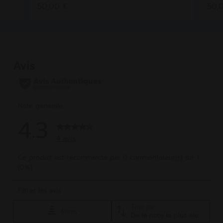
50,00 €
50,
sur
sur
5
5
étoiles.
étoi
5
5
avis
avis