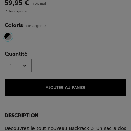
avis.
59,95 €
TVA incl.
Lien
sur
Retour gratuit
la
même
page.
Coloris
noir argenté
selected
Quantité
AJOUTER AU PANIER
DESCRIPTION
Découvrez le tout nouveau Backrack 3, un sac à dos