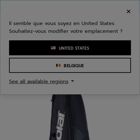
Passer au contenu principal
Passer au pied de page
Bienvenue ! Désolé, nous ne livrons pas dans
votre zone.
Il semble que vous soyez en United States.
Souhaitez-vous modifier votre emplacement ?
Saisir un mot clé ou un numéro d'article
UNITED STATES
BELGIQUE
Accueil
/
Badminton
/
Sacs
See all available regions