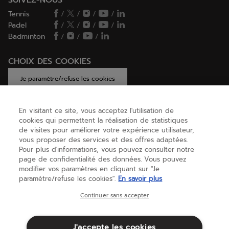
Tennis
/
/
/
/
Padel
/
/
/
/
Badminton
/
/
/
CHOIX DES COOKIES
Je paramètre/refuse les cookies
En visitant ce site, vous acceptez l'utilisation de
cookies qui permettent la réalisation de statistiques
AIDE
de visites pour améliorer votre expérience utilisateur,
vous proposer des services et des offres adaptées.
Pour plus d'informations, vous pouvez consulter notre
page de confidentialité des données. Vous pouvez
A PROPOS
modifier vos paramètres en cliquant sur "Je
paramètre/refuse les cookies".
En savoir plus
Belgique
(français)
Continuer sans accepter
J'accepte les cookies