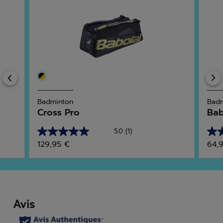
Previous
Badminton
Badm
Cross Pro
Bab
5.0
(1)
5.0
2.3
129,95 €
64,
sur
sur
5
5
étoiles.
étoi
1
3
avis
avis