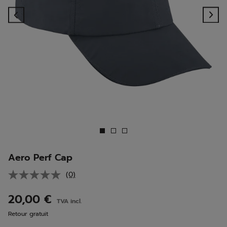
Previous
Ne
Aero Perf Cap
(0)
Aucune
valeur
de
20,00 €
TVA incl.
notation.
Lien
Retour gratuit
sur