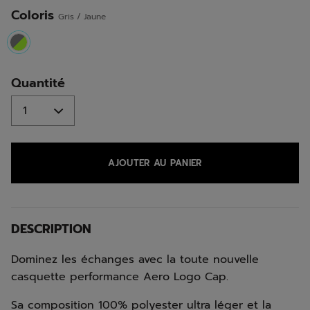
la
même
Coloris
Gris / Jaune
page.
selected
Quantité
AJOUTER AU PANIER
DESCRIPTION
Dominez les échanges avec la toute nouvelle
casquette performance Aero Logo Cap.
Sa composition 100% polyester ultra léger et la