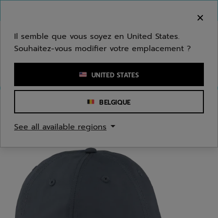
Passer au contenu principal
Passer au pied de page
Bienvenue ! Désolé, nous ne livrons pas dans
votre zone.
Il semble que vous soyez en United States.
Souhaitez-vous modifier votre emplacement ?
Saisir un mot clé ou un numéro d'article
UNITED STATES
BELGIQUE
Accueil
/
Hommes
/
Accessoires Textiles
See all available regions