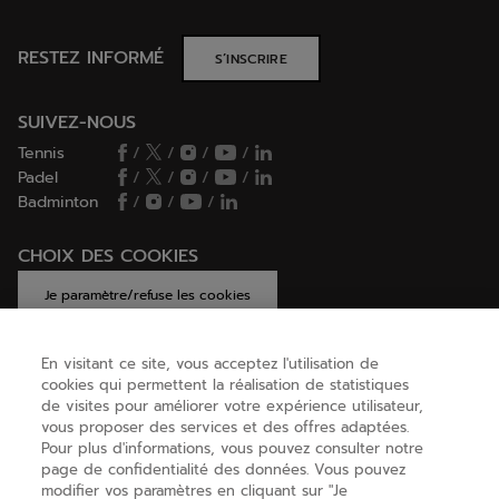
RESTEZ INFORMÉ
S’INSCRIRE
SUIVEZ-NOUS
Tennis
/
/
/
/
Padel
/
/
/
/
Badminton
/
/
/
CHOIX DES COOKIES
Je paramètre/refuse les cookies
En visitant ce site, vous acceptez l'utilisation de
cookies qui permettent la réalisation de statistiques
AIDE
de visites pour améliorer votre expérience utilisateur,
vous proposer des services et des offres adaptées.
Pour plus d'informations, vous pouvez consulter notre
page de confidentialité des données. Vous pouvez
A PROPOS
modifier vos paramètres en cliquant sur "Je