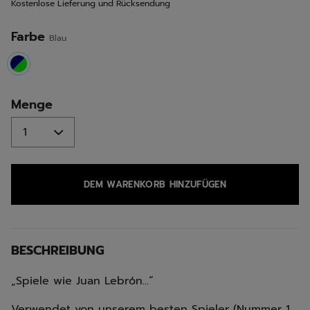
Kostenlose Lieferung und Rücksendung
derselben
Seite.
Farbe
Blau
selected
Menge
DEM WARENKORB HINZUFÜGEN
BESCHREIBUNG
„Spiele wie Juan Lebrón...“
Verwendet von unserem besten Spieler (Nummer 1