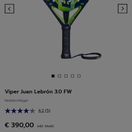
Previous
Ne
Viper Juan Lebrón 3.0 FW
Padelschläger
4.2
(5)
5
Bewertungen
lesen.
€ 390,00
inkl. MwSt
Link
auf