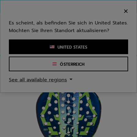
Zum Hauptinhalt springen
Zum Footer springen
Herzlich Willkommen! Bitte beachten Sie, dass wir
nicht in Ihr Land ausliefern.
Es scheint, als befinden Sie sich in United States.
Möchten Sie Ihren Standort aktualisieren?
Stichwort oder Artikelnummer eingeben
UNITED STATES
ÖSTERREICH
Start
/
Padel
/
Padelschläger
See all available regions