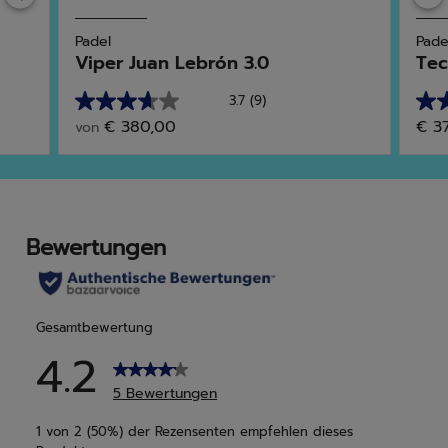
Padel
Pade
Viper Juan Lebrón 3.0
Tec
3.7
(9)
3.7
3.5
€ 380,00
€ 3
von
von
von
5
5
Sternen.
Ster
9
2
Bewertungen
Bew