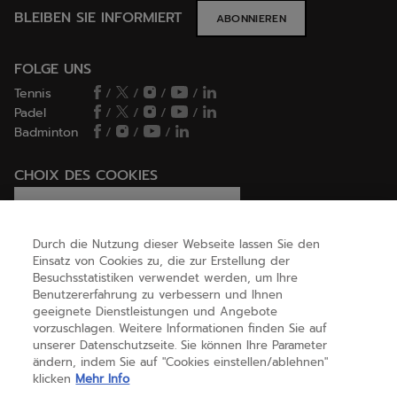
BLEIBEN SIE INFORMIERT
ABONNIEREN
FOLGE UNS
Tennis
/
/
/
/
Padel
/
/
/
/
Badminton
/
/
/
CHOIX DES COOKIES
Ich lege Cookies fest / lehne sie ab
Durch die Nutzung dieser Webseite lassen Sie den
Einsatz von Cookies zu, die zur Erstellung der
Besuchsstatistiken verwendet werden, um Ihre
HILFE
Benutzererfahrung zu verbessern und Ihnen
geeignete Dienstleistungen und Angebote
vorzuschlagen. Weitere Informationen finden Sie auf
unserer Datenschutzseite. Sie können Ihre Parameter
ÜBER UNS
ändern, indem Sie auf "Cookies einstellen/ablehnen"
klicken
Mehr Info