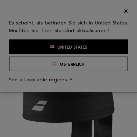
Zum Hauptinhalt springen
Zum Footer springen
Herzlich Willkommen! Bitte beachten Sie, dass wir
nicht in Ihr Land ausliefern.
Es scheint, als befinden Sie sich in United States.
Möchten Sie Ihren Standort aktualisieren?
Stichwort oder Artikelnummer eingeben
UNITED STATES
ÖSTERREICH
Start
/
Herren
/
Bekleidungsaccessoires
See all available regions