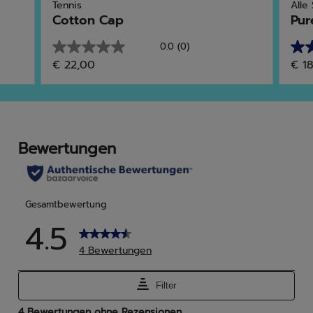
Tennis
Alle
Cotton Cap
Pur
0.0
(0)
0.0
4.3
€ 22,00
€ 1
von
von
5
5
Sternen.
Ster
29
Bew