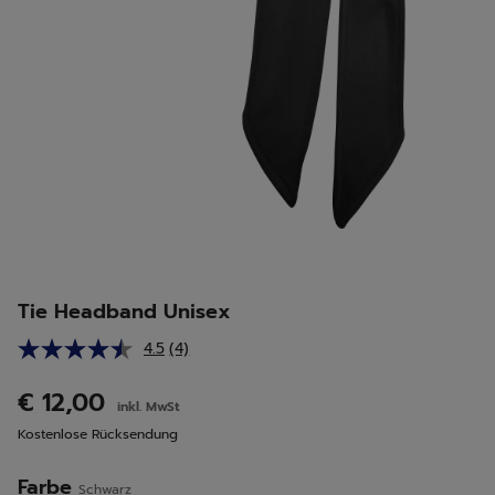
Tie Headband Unisex
4.5
(4)
4
Bewertungen
lesen.
€ 12,00
inkl. MwSt
Link
auf
Kostenlose Rücksendung
derselben
Seite.
Farbe
Schwarz