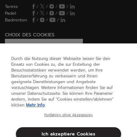
Tennis
/
/
/
/
Padel
/
/
/
/
Badminton
/
/
/
CHOIX DES COOKIES
Ich lege Cookies fest / lehne sie ab
Durch die Nutzung dieser Webseite lassen Sie den
Einsatz von Cookies zu, die zur Erstellung der
Besuchsstatistiken verwendet werden, um Ihre
HILFE
Benutzererfahrung zu verbessern und Ihnen
geeignete Dienstleistungen und Angebote
vorzuschlagen. Weitere Informationen finden Sie auf
unserer Datenschutzseite. Sie können Ihre Parameter
ÜBER UNS
ändern, indem Sie auf "Cookies einstellen/ablehnen"
klicken
Mehr Info
Österreich
(deutsch)
Fortfahren ohne Akzeptieren
Ich akzeptiere Cookies