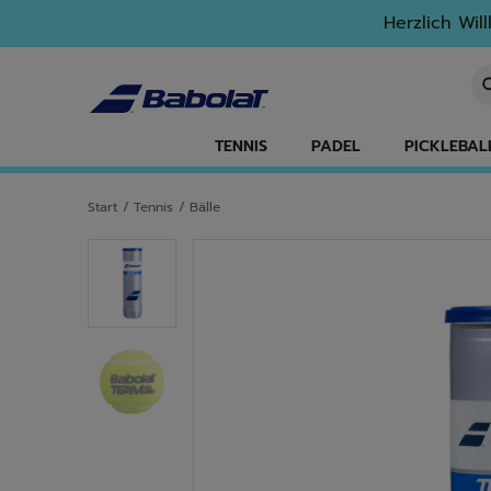
Zum Hauptinhalt springen
Zum Footer springen
Herzlich Wil
St
TENNIS
PADEL
PICKLEBAL
Start
/
Tennis
/
Bälle