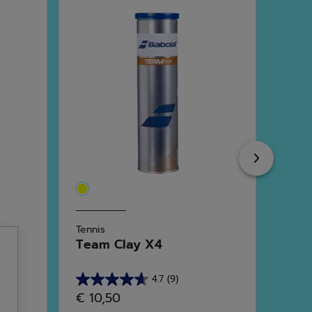
Next
Tennis
Tenni
Team Clay X4
Gol
4.7
(9)
4.7
3.0
€ 10,50
€ 7,
von
von