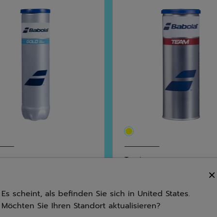
Tennis
 All Court X4
Team X3
Es scheint, als befinden Sie sich in United States.
4.2
(5)
5.0
(1)
5.0
Möchten Sie Ihren Standort aktualisieren?
95
€ 7,50
von