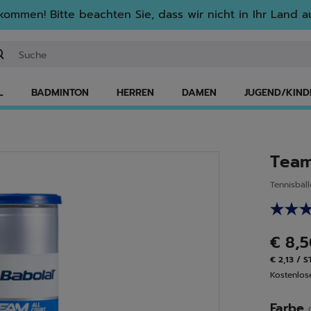
lkommen! Bitte beachten Sie, dass wir nicht in Ihr Land au
ichwort oder Artikelnummer eingeben
L
BADMINTON
HERREN
DAMEN
JUGEND/KIND
Team
Tennisbäll
€ 8,
€ 2,13 / 
Kostenlo
Farbe