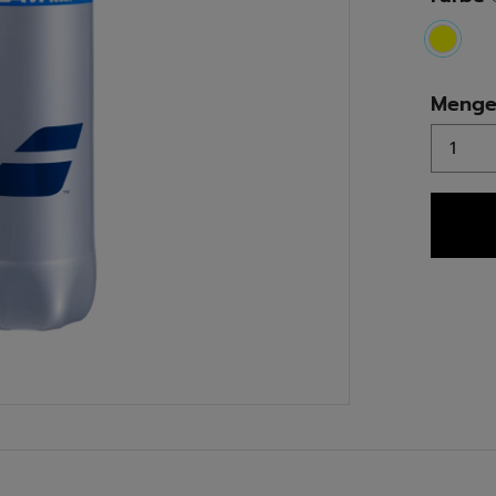
select
Meng