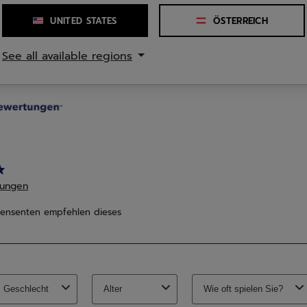
5
UNITED STATES
ÖSTERREICH
en.
Sternen.
1
See all available regions
rtungen
Bewertung