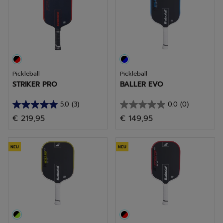
Pickleball
Pickleball
STRIKER PRO
BALLER EVO
5.0
(3)
0.0
(0)
5.0
0.0
€ 219,95
€ 149,95
von
von
5
5
Sternen.
Sternen.
NEU
NEU
3
Bewertungen