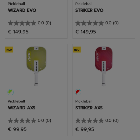
Pickleball
Pickleball
WIZARD EVO
STRIKER EVO
0.0
(0)
0.0
(0)
0.0
0.0
€ 149,95
€ 149,95
von
von
5
5
Sternen.
Sternen.
NEU
NEU
Pickleball
Pickleball
WIZARD AXS
STRIKER AXS
0.0
(0)
0.0
(0)
0.0
0.0
€ 99,95
€ 99,95
von
von
5
5