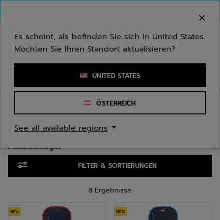
Zum Hauptinhalt springen
Zum Footer springen
Zu den Produkten springen
Herzlich Willkommen! Bitte beachten Sie, dass wir
nicht in Ihr Land ausliefern.
Es scheint, als befinden Sie sich in United States.
Möchten Sie Ihren Standort aktualisieren?
Stichwort oder Artikelnummer eingeben
UNITED STATES
Start
/
Pickleball
/
Padelschläger
ÖSTERREICH
PADELSCHLÄGER
See all available regions
Padelschläger
Zu den Produkten springen
FILTER & SORTIERUNGEN
8 Ergebnisse
NEU
NEU