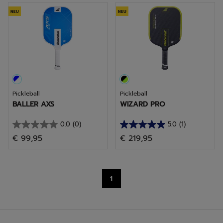
Sternen.
Sternen.
NEU
NEU
Pickleball
Pickleball
BALLER AXS
WIZARD PRO
0.0
(0)
5.0
(1)
0.0
5.0
€ 99,95
€ 219,95
von
von
5
5
Sternen.
Sternen.
1
1
Bewertung