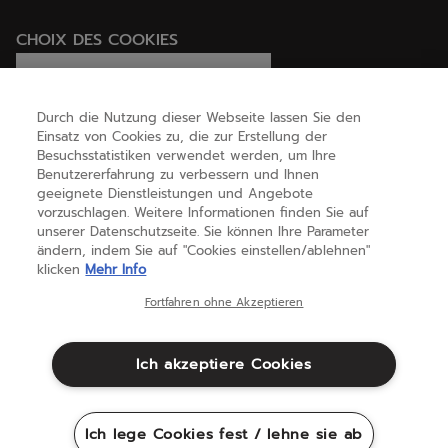
CHOIX DES COOKIES
Ich lege Cookies fest / lehne sie ab
Durch die Nutzung dieser Webseite lassen Sie den
Einsatz von Cookies zu, die zur Erstellung der
Besuchsstatistiken verwendet werden, um Ihre
HILFE
Benutzererfahrung zu verbessern und Ihnen
geeignete Dienstleistungen und Angebote
vorzuschlagen. Weitere Informationen finden Sie auf
unserer Datenschutzseite. Sie können Ihre Parameter
ÜBER UNS
ändern, indem Sie auf "Cookies einstellen/ablehnen"
klicken
Mehr Info
Österreich
(deutsch)
Fortfahren ohne Akzeptieren
Ich akzeptiere Cookies
Geschäftsbedingungen
Datenschutzbestimmungen
Rechtliche Hinweise
Cookies
Ich lege Cookies fest / lehne sie ab