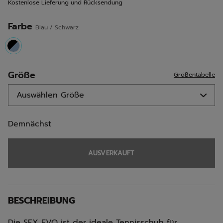
Kostenlose Lieferung und Rücksendung
derselben
Seite.
Farbe
Blau / Schwarz
selected
Größe
Größentabelle
Demnächst
AUSVERKAUFT
BESCHREIBUNG
Die SFX EVO ist der ideale Tennisschuh für