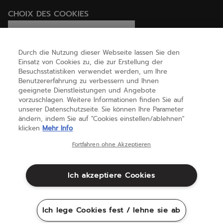
CHOIX DES COOKIES
Ich lege Cookies fest / lehne sie ab
Durch die Nutzung dieser Webseite lassen Sie den
Einsatz von Cookies zu, die zur Erstellung der
Besuchsstatistiken verwendet werden, um Ihre
HILFE
Benutzererfahrung zu verbessern und Ihnen
geeignete Dienstleistungen und Angebote
vorzuschlagen. Weitere Informationen finden Sie auf
unserer Datenschutzseite. Sie können Ihre Parameter
ÜBER UNS
ändern, indem Sie auf "Cookies einstellen/ablehnen"
klicken
Mehr Info
Österreich
(deutsch)
Fortfahren ohne Akzeptieren
Ich akzeptiere Cookies
Geschäftsbedingungen
Datenschutzbestimmungen
Rechtliche Hinweise
Cookies
Ich lege Cookies fest / lehne sie ab
Sitemap
©Babolat