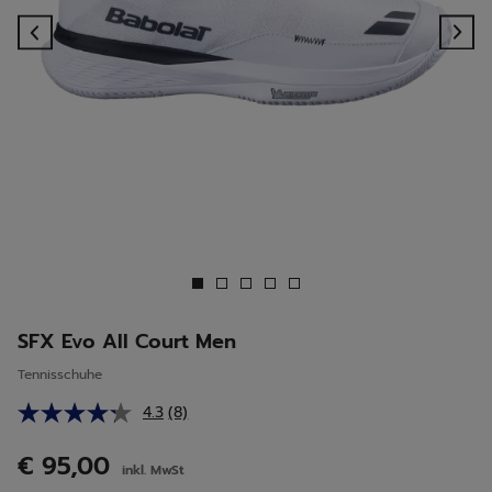
Previous
Ne
SFX Evo All Court Men
Tennisschuhe
4.3
(8)
8
Bewertungen
lesen.
€ 95,00
inkl. MwSt
Link
auf