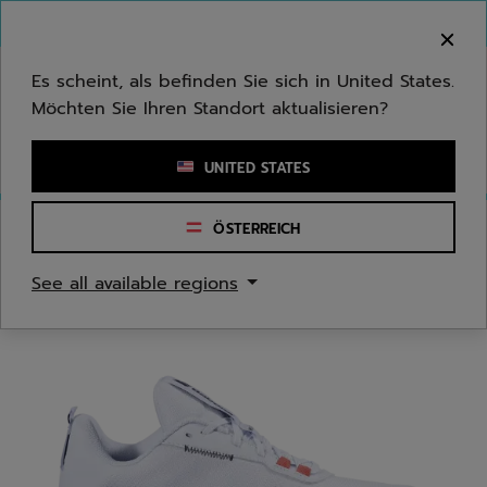
Zum Hauptinhalt springen
Zum Footer springen
Herzlich Willkommen! Bitte beachten Sie, dass wir
nicht in Ihr Land ausliefern.
Es scheint, als befinden Sie sich in United States.
Möchten Sie Ihren Standort aktualisieren?
Stichwort oder Artikelnummer eingeben
UNITED STATES
ÖSTERREICH
Start
/
Tennis
/
Tennisschuhe
See all available regions