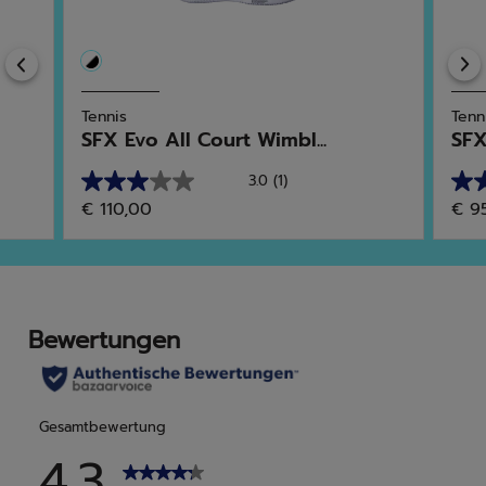
Previous
Tennis
Tenn
SFX Evo All Court Wimbl...
SFX
3.0
(1)
3.0
5.0
€ 110,00
€ 9
von
von
5
5
Sternen.
Ster
1
6
Bewertung
Bew