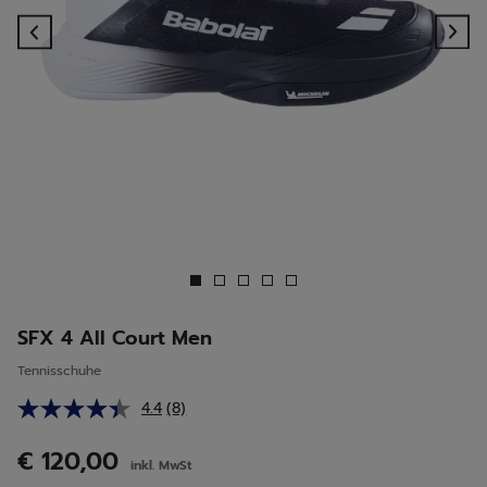
Previous
Ne
SFX 4 All Court Men
Tennisschuhe
4.4
(8)
8
Bewertungen
lesen.
€ 120,00
inkl. MwSt
Link
auf