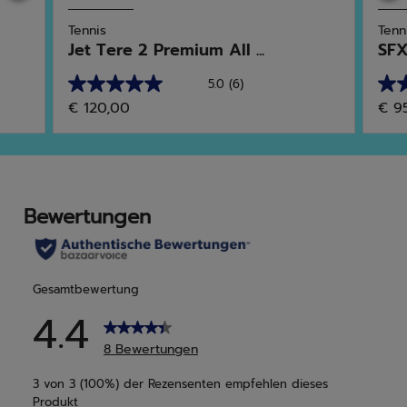
Tennis
Tenn
Jet Tere 2 Premium All ...
SFX
5.0
(6)
5.0
5.0
€ 120,00
€ 9
von
von
5
5
Sternen.
Ster
6
6
Bewertungen
Bew