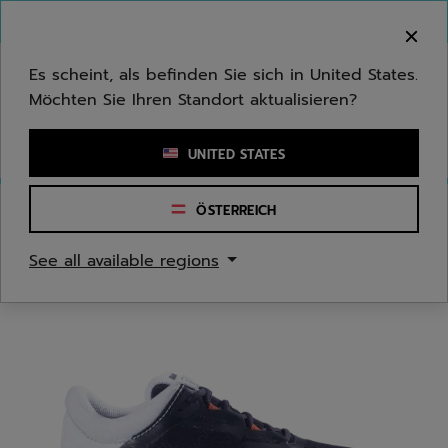
Zum Hauptinhalt springen
Zum Footer springen
Herzlich Willkommen! Bitte beachten Sie, dass wir
nicht in Ihr Land ausliefern.
Es scheint, als befinden Sie sich in United States.
Möchten Sie Ihren Standort aktualisieren?
Stichwort oder Artikelnummer eingeben
UNITED STATES
ÖSTERREICH
Start
/
Tennis
/
Tennisschuhe
See all available regions