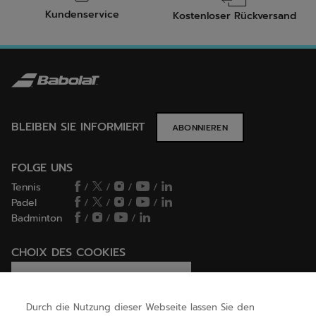
Kundenservice
Kostenloser Rückversand
BLEIBEN SIE INFORMIERT
ABONNIEREN
FOLGE UNS
Tennis
/
/
/
/
Padel
/
/
/
/
Badminton
/
/
/
CHOIX DES COOKIES
Ich lege Cookies fest / lehne sie ab
Durch die Nutzung dieser Webseite lassen Sie den