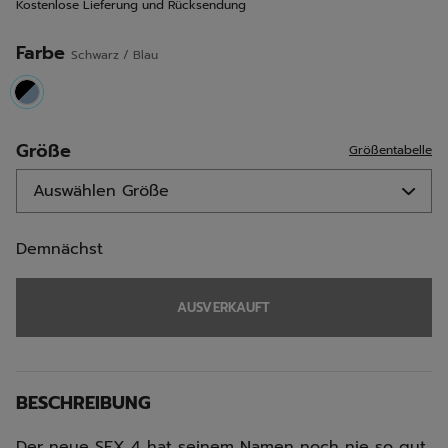
Kostenlose Lieferung und Rücksendung
derselben
Seite.
Farbe
Schwarz / Blau
selected
Größe
Größentabelle
Demnächst
AUSVERKAUFT
BESCHREIBUNG
Der neue SFX 4 hat seinem Namen noch nie so gut