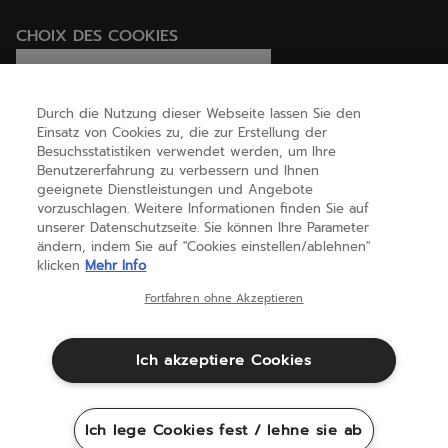
CHOIX DES COOKIES
Ich lege Cookies fest / lehne sie ab
Durch die Nutzung dieser Webseite lassen Sie den
Einsatz von Cookies zu, die zur Erstellung der
Besuchsstatistiken verwendet werden, um Ihre
HILFE
Benutzererfahrung zu verbessern und Ihnen
geeignete Dienstleistungen und Angebote
vorzuschlagen. Weitere Informationen finden Sie auf
unserer Datenschutzseite. Sie können Ihre Parameter
ÜBER UNS
ändern, indem Sie auf "Cookies einstellen/ablehnen"
klicken
Mehr Info
Österreich
(deutsch)
Fortfahren ohne Akzeptieren
Ich akzeptiere Cookies
Geschäftsbedingungen
Datenschutzbestimmungen
Rechtliche Hinweise
Cookies
Ich lege Cookies fest / lehne sie ab
Sitemap
©Babolat