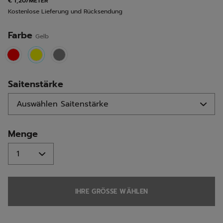
€ 1,20/METER
derselben
Kostenlose Lieferung und Rücksendung
Seite.
Farbe
Gelb
selected
Saitenstärke
Menge
IHRE GRÖSSE WÄHLEN