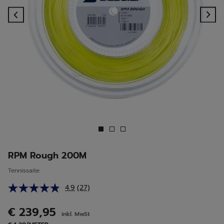
Previous
Ne
RPM Rough 200M
Tennissaite
4.9
(27)
27
Bewertungen
lesen.
€ 239,95
inkl. MwSt
Link
auf