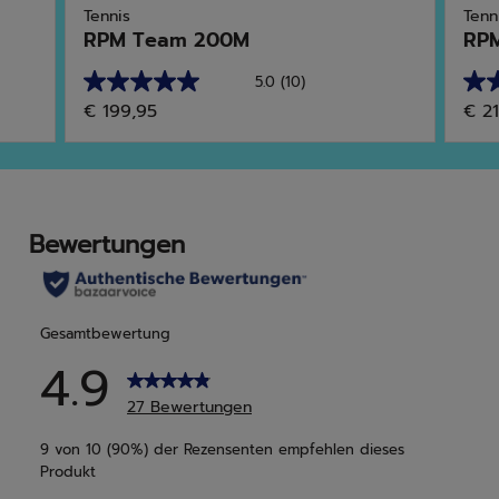
Tennis
Tenn
RPM Team 200M
RPM
5.0
(10)
5.0
4.8
€ 199,95
€ 2
von
von
5
5
Sternen.
Ster
10
59
Bewertungen
Bew