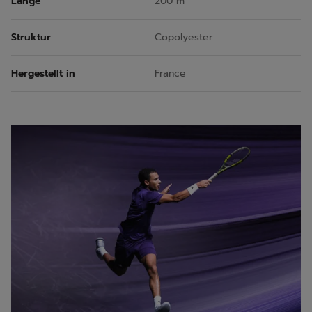
Länge
200 m
Struktur
Copolyester
Hergestellt in
France