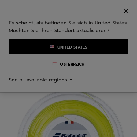
Zum Hauptinhalt springen
Zum Footer springen
Herzlich Willkommen! Bitte beachten Sie, dass wir
nicht in Ihr Land ausliefern.
Es scheint, als befinden Sie sich in United States.
Möchten Sie Ihren Standort aktualisieren?
Stichwort oder Artikelnummer eingeben
UNITED STATES
ÖSTERREICH
Start
/
Tennis
/
Tennissaiten
See all available regions