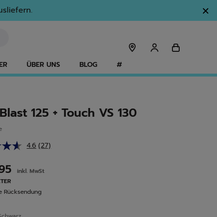
sliefern.
ER
ÜBER UNS
BLOG
#
Blast 125 + Touch VS 130
e
4.6
(27)
27
Bewertungen
lesen.
,95
inkl. MwSt
Link
auf
ETER
derselben
se Rücksendung
Seite.
Schwarz