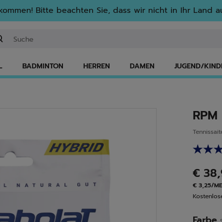
lkommen! Bitte beachten Sie, dass wir nicht in Ihr Land au
ichwort oder Artikelnummer eingeben
L
BADMINTON
HERREN
DAMEN
JUGEND/KIND
RPM 
Tennissait
€ 38
€ 3,25/M
Kostenlo
Farbe