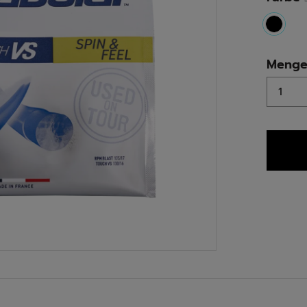
select
Meng