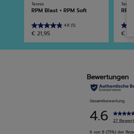
Tennis
Tennis
RPM Blast + RPM Soft
RPM 
4.8
(5)
4.8
4.7
€ 21,95
€ 20
von
von
5
5
Sternen.
Stern
5
23
Bewertungen
Bewe