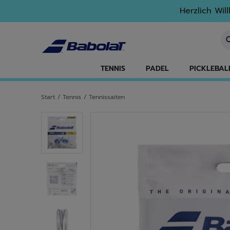
Zum Hauptinhalt springen
Zum Footer springen
Herzlich Wil
St
TENNIS
PADEL
PICKLEBAL
Start
/
Tennis
/
Tennissaiten