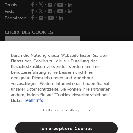
Tennis
/
/
/
/
Padel
/
/
/
/
Badminton
/
/
/
CHOIX DES COOKIES
Ich lege Cookies fest / lehne sie ab
Durch die Nutzung dieser Webseite lassen Sie den
Einsatz von Cookies zu, die zur Erstellung der
Besuchsstatistiken verwendet werden, um Ihre
HILFE
Benutzererfahrung zu verbessern und Ihnen
geeignete Dienstleistungen und Angebote
vorzuschlagen. Weitere Informationen finden Sie auf
unserer Datenschutzseite. Sie können Ihre Parameter
ÜBER UNS
ändern, indem Sie auf "Cookies einstellen/ablehnen"
klicken
Mehr Info
Österreich
(deutsch)
Fortfahren ohne Akzeptieren
Ich akzeptiere Cookies