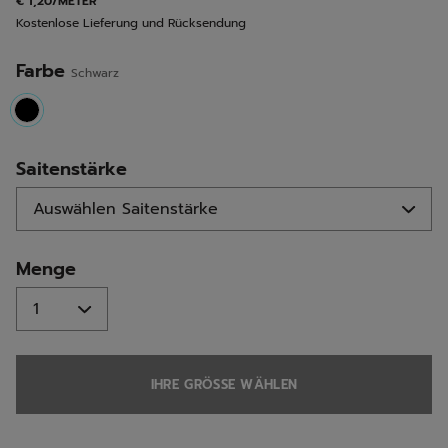
€ 1,20/METER
derselben
Kostenlose Lieferung und Rücksendung
Seite.
Farbe
Schwarz
selected
Saitenstärke
Menge
IHRE GRÖSSE WÄHLEN