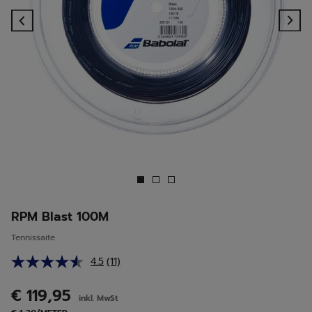
Previous
Ne
RPM Blast 100M
Tennissaite
4.5
(11)
11
Bewertungen
lesen.
€ 119,95
inkl. MwSt
Link
auf