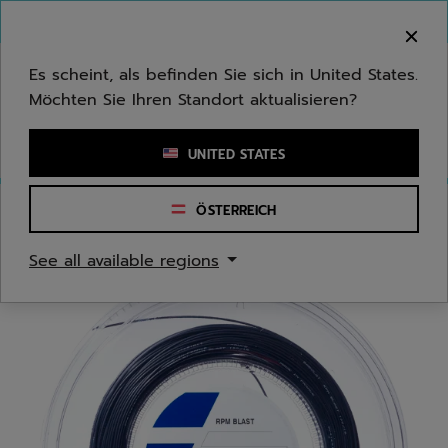
Zum Hauptinhalt springen
Zum Footer springen
Herzlich Willkommen! Bitte beachten Sie, dass wir
nicht in Ihr Land ausliefern.
Es scheint, als befinden Sie sich in United States.
Möchten Sie Ihren Standort aktualisieren?
Stichwort oder Artikelnummer eingeben
UNITED STATES
ÖSTERREICH
Start
/
Tennis
/
Tennissaiten
See all available regions