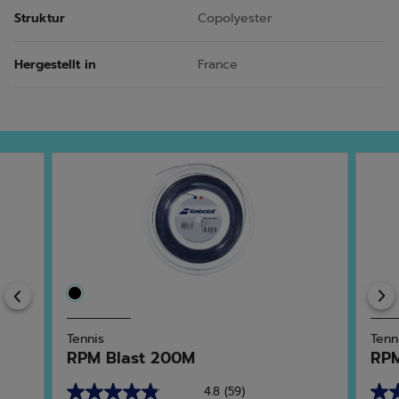
Struktur
Copolyester
Hergestellt in
France
Previous
Tennis
Tenn
RPM Blast 200M
RP
4.8
(59)