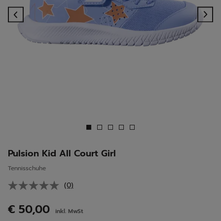
Previous
Ne
Pulsion Kid All Court Girl
Tennisschuhe
(0)
Kein
Beurteilungswert.
Link
€ 50,00
inkl. MwSt
auf
derselben