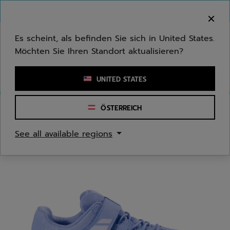
Zum Hauptinhalt springen
Zum Footer springen
Herzlich Willkommen! Bitte beachten Sie, dass wir
nicht in Ihr Land ausliefern.
Es scheint, als befinden Sie sich in United States.
Möchten Sie Ihren Standort aktualisieren?
Stichwort oder Artikelnummer eingeben
UNITED STATES
ÖSTERREICH
Start
/
Tennis
/
Tennisschuhe
See all available regions