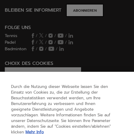
BLEIBEN SIE INFORMIERT
ABONNIEREN
FOLGE UNS
Tennis
/
/
/
/
Padel
/
/
/
/
Badminton
/
/
/
CHOIX DES COOKIES
Ich lege Cookies fest / lehne sie ab
Durch die Nutzung dieser Webseite lassen Sie den
Einsatz von Cookies zu, die zur Erstellung der
Besuchsstatistiken verwendet werden, um Ihre
HILFE
Benutzererfahrung zu verbessern und Ihnen
geeignete Dienstleistungen und Angebote
vorzuschlagen. Weitere Informationen finden Sie auf
unserer Datenschutzseite. Sie können Ihre Parameter
ÜBER UNS
ändern, indem Sie auf "Cookies einstellen/ablehnen"
klicken
Mehr Info