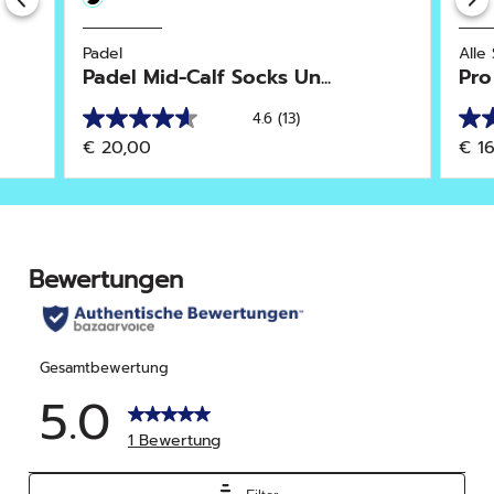
Padel
Alle
Padel Mid-Calf Socks Un...
Pr
4.6
(13)
4.6
3.8
€ 20,00
€ 1
von
von
5
5
Sternen.
Ster
13
4
Bewertungen
Bew