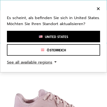
Zum Hauptinhalt springen
Zum Footer springen
Herzlich Willkommen! Bitte beachten Sie, dass wir
nicht in Ihr Land ausliefern.
Es scheint, als befinden Sie sich in United States.
Möchten Sie Ihren Standort aktualisieren?
Stichwort oder Artikelnummer eingeben
UNITED STATES
ÖSTERREICH
Start
/
Tennis
/
Tennisschuhe
See all available regions