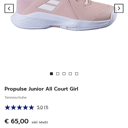
Previous
Ne
Propulse Junior All Court Girl
Tennisschuhe
5.0
(1)
Bewertung
lesen.
Link
€ 65,00
inkl. MwSt
auf
derselben