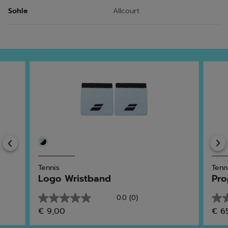
Sohle
Allcourt
Previous
Tennis
Tenn
Logo Wristband
Pro
0.0
(0)
0.0
0.0
€ 9,00
€ 6
von
von