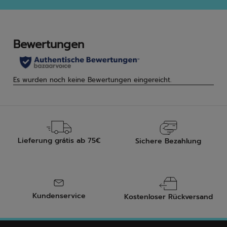
5
5
Sternen.
Ster
Lieferung grátis ab 75€
Sichere Bezahlung
Kundenservice
Kostenloser Rückversand