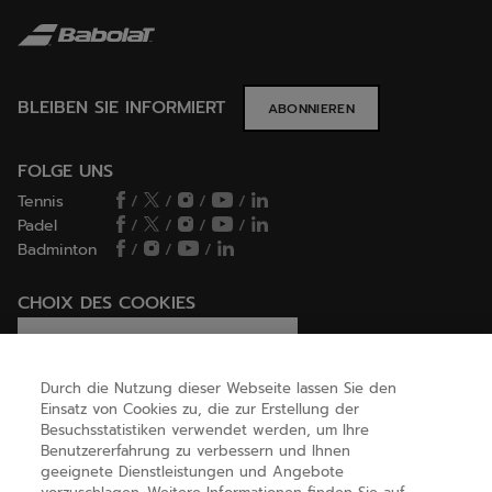
BLEIBEN SIE INFORMIERT
ABONNIEREN
FOLGE UNS
Tennis
/
/
/
/
Padel
/
/
/
/
Badminton
/
/
/
CHOIX DES COOKIES
Ich lege Cookies fest / lehne sie ab
Durch die Nutzung dieser Webseite lassen Sie den
Einsatz von Cookies zu, die zur Erstellung der
Besuchsstatistiken verwendet werden, um Ihre
HILFE
Benutzererfahrung zu verbessern und Ihnen
geeignete Dienstleistungen und Angebote