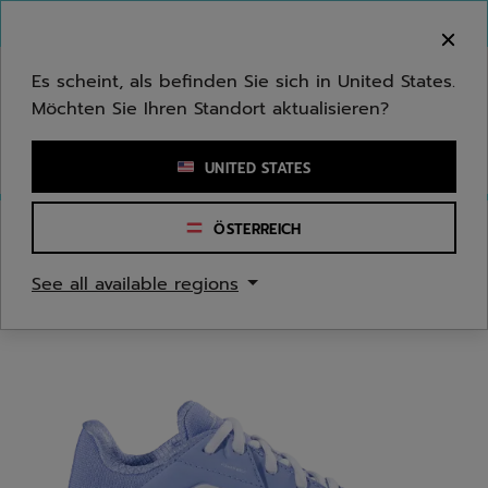
Zum Hauptinhalt springen
Zum Footer springen
Herzlich Willkommen! Bitte beachten Sie, dass wir
nicht in Ihr Land ausliefern.
Es scheint, als befinden Sie sich in United States.
Möchten Sie Ihren Standort aktualisieren?
Stichwort oder Artikelnummer eingeben
UNITED STATES
ÖSTERREICH
Start
/
Tennis
/
Tennisschuhe
See all available regions