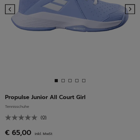
Previous
Ne
Propulse Junior All Court Girl
Tennisschuhe
(0)
Kein
Beurteilungswert.
Link
€ 65,00
inkl. MwSt
auf
derselben