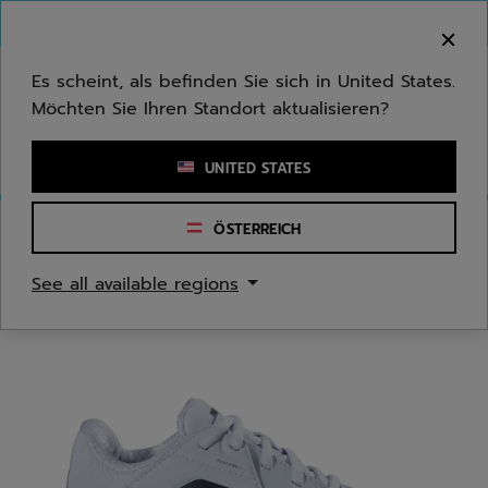
Zum Hauptinhalt springen
Zum Footer springen
Herzlich Willkommen! Bitte beachten Sie, dass wir
nicht in Ihr Land ausliefern.
Es scheint, als befinden Sie sich in United States.
Möchten Sie Ihren Standort aktualisieren?
Stichwort oder Artikelnummer eingeben
UNITED STATES
ÖSTERREICH
Start
/
Tennis
/
Tennisschuhe
See all available regions