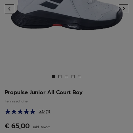
Previous
Ne
Propulse Junior All Court Boy
Tennisschuhe
5.0
(1)
Bewertung
lesen.
Link
€ 65,00
inkl. MwSt
auf
derselben