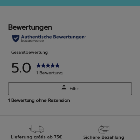
5
5
Sternen.
Ster
4
Bew
Lieferung grátis ab 75€
Sichere Bezahlung