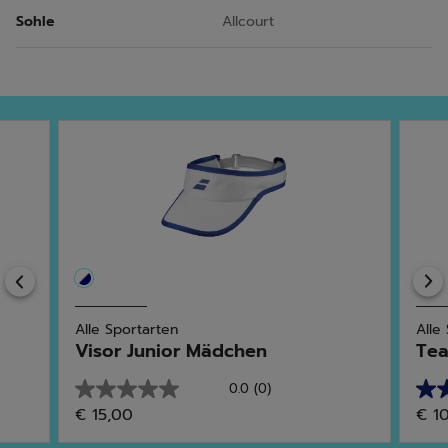
Sohle
Allcourt
Previous
Alle Sportarten
Alle
Visor Junior Mädchen
Tea
0.0
(0)
0.0
4.0
€ 15,00
€ 1
von
von