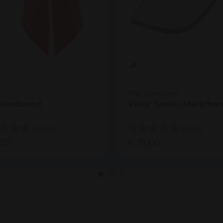
Alle Sportarten
Headband
Visor Junior Mädche
0.0
(0)
0.0
(0)
0.0
,00
€ 15,00
von
5
en.
Sternen.