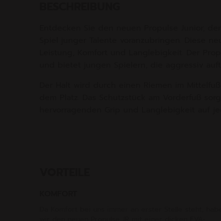
BESCHREIBUNG
Entdecken Sie den neuen Propulse Junior, der
Spiel junger Talente voranzubringen. Diese ne
Leistung, Komfort und Langlebigkeit. Der Prop
und bietet jungen Spielern, die aggressiv auft
Der Halt wird durch einen Riemen im Mittelfuß
dem Platz. Das Schutzstück am Vorderfuß sorgt
hervorragenden Grip und Langlebigkeit auf je
VORTEILE
KOMFORT
Da Komfort bei uns immer an erster Stelle steht, hab
wir den neuen Propulse JR mit einer dicken EVA-