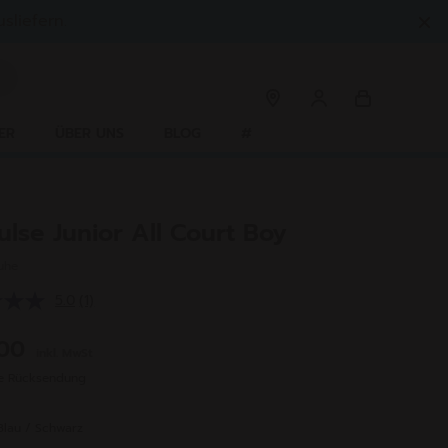
sliefern.
ER
ÜBER UNS
BLOG
#
ulse Junior All Court Boy
uhe
5.0
(1)
Bewertung
lesen.
Link
,00
inkl. MwSt
auf
derselben
se Rücksendung
Seite.
Blau / Schwarz