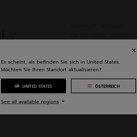
ORTHOLITE GESTANZT
Die spezifische Schaumsto
Innensohle sorgt für Komfo
Langlebigkeit.
Es scheint, als befinden Sie sich in United States.
Möchten Sie Ihren Standort aktualisieren?
UNITED STATES
ÖSTERREICH
it mehr als 20 Jahre
n Kompromiss zwischen
See all available regions
 Anforderungen bei den