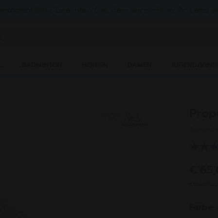
lkommen! Bitte beachten Sie, dass wir nicht in Ihr Land au
ichwort oder Artikelnummer eingeben
L
BADMINTON
HERREN
DAMEN
JUGEND/KIND
Prop
Tennissch
€ 65
Kostenlo
Farbe