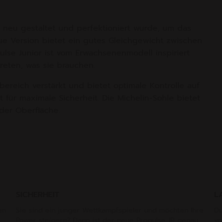
 neu gestaltet und perfektioniert wurde, um das
ue Version bietet ein gutes Gleichgewicht zwischen
ulse Junior ist vom Erwachsenenmodell inspiriert
reten, was sie brauchen.
bereich verstärkt und bietet optimale Kontrolle auf
 für maximale Sicherheit. Die Michelin-Sohle bietet
der Oberfläche.
SICHERHEIT
L
en
Sie sind ein junger Wettkampfspieler und möchten Ihre
Du
Power steigern? Dann ist der neue Propulse JR genau
vo