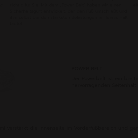
nd
richtig für Sie. Mit dem „Power Belt“ haben wir einen
ei
Sicherheitsgurt entwickelt, der den Fuß umschließt und
ihm selbst bei den stärksten Belastungen im Tennis Halt
bietet.
POWER BELT
Der Powerbelt ist ein breit
hervorragenden Seitenhalt 
i verstärkt die Innenseite im Vorderfußbereich und gara