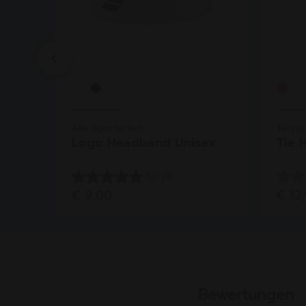
Previous
Alle Sportarten
Tennis
..
Logo Headband Unisex
Tie 
5.0
(4)
5.0
0.0
€ 9,00
€ 12
von
von
5
5
Sternen.
Stern
4
Bewertungen