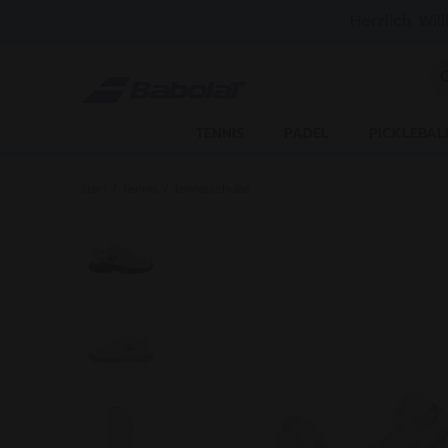
Zum Hauptinhalt springen
Zum Footer springen
Herzlich Wil
St
TENNIS
PADEL
PICKLEBAL
Start
/
Tennis
/
Tennisschuhe