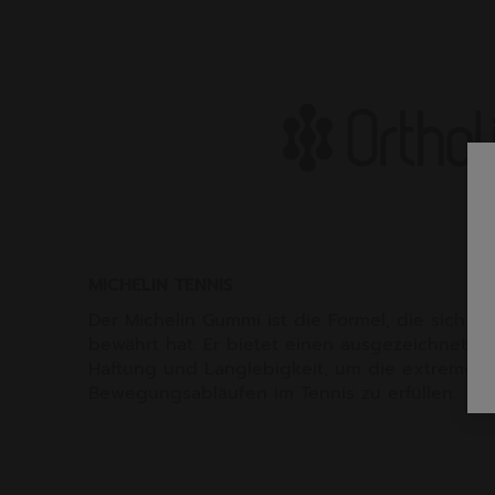
MICHELIN TENNIS
Der Michelin Gummi ist die Formel, die sich se
bewährt hat. Er bietet einen ausgezeichnete
Haftung und Langlebigkeit, um die extremen
Bewegungsabläufen im Tennis zu erfüllen.