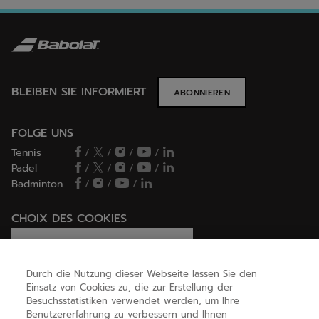
BLEIBEN SIE INFORMIERT
ABONNIEREN
FOLGE UNS
Tennis
/
/
/
/
Padel
/
/
/
/
Badminton
/
/
/
CHOIX DES COOKIES
Ich lege Cookies fest / lehne sie ab
Durch die Nutzung dieser Webseite lassen Sie den
Einsatz von Cookies zu, die zur Erstellung der
Besuchsstatistiken verwendet werden, um Ihre
HILFE
Benutzererfahrung zu verbessern und Ihnen