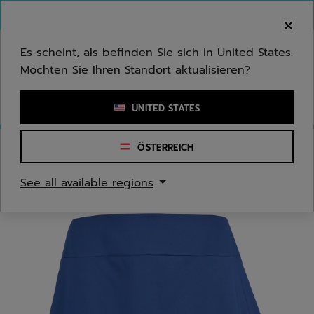
Zum Hauptinhalt springen
Zum Footer springen
Herzlich Willkommen! Bitte beachten Sie, dass wir
nicht in Ihr Land ausliefern.
Es scheint, als befinden Sie sich in United States.
Möchten Sie Ihren Standort aktualisieren?
Stichwort oder Artikelnummer eingeben
UNITED STATES
ÖSTERREICH
Start
/
Jugend/Kinder
/
Bekleidung
See all available regions