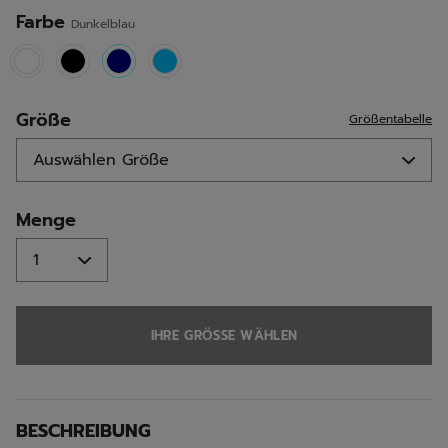
Seite.
Farbe
Dunkelblau
selected
Größe
Größentabelle
Menge
IHRE GRÖSSE WÄHLEN
BESCHREIBUNG