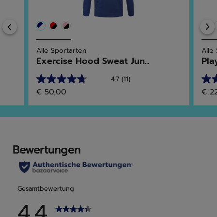
Previous
Alle Sportarten
Alle
Exercise Hood Sweat Jun...
Pla
4.7
(11)
4.7
5.0
€ 50,00
€ 2
von
von
5
5
Sternen.
Ster
11
1
Bewertungen
Bew