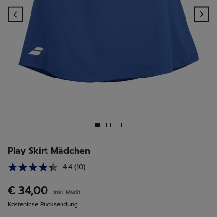
Previous
Ne
Play Skirt Mädchen
4.4
(10)
10
Bewertungen
lesen.
€ 34,00
inkl. MwSt
Link
auf
Kostenlose Rücksendung
derselben