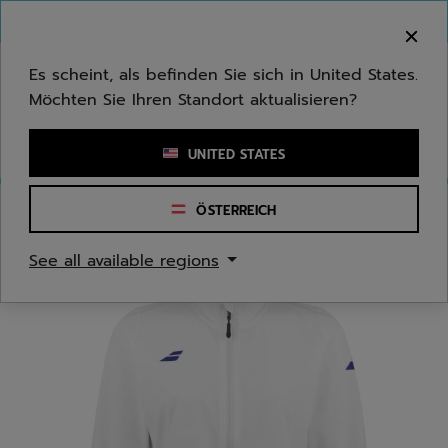
Zum Hauptinhalt springen
Zum Footer springen
Herzlich Willkommen! Bitte beachten Sie, dass wir
nicht in Ihr Land ausliefern.
Es scheint, als befinden Sie sich in United States.
Möchten Sie Ihren Standort aktualisieren?
Stichwort oder Artikelnummer eingeben
UNITED STATES
ÖSTERREICH
Start
/
Damen
/
Bekleidung
See all available regions