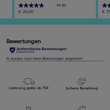
4.8
(6)
4.8
2.8
€ 25,00
€ 7
von
von
5
5
Sternen.
Ster
6
4
Bewertungen
Bew
Lieferung grátis ab 75€
Sichere Bezahlung