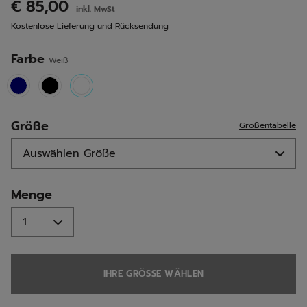
Link
€ 85,00
inkl. MwSt
auf
derselben
Kostenlose Lieferung und Rücksendung
Seite.
Farbe
Weiß
selected
Größe
Größentabelle
Menge
IHRE GRÖSSE WÄHLEN