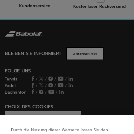
Kundenservice
Kostenloser Rückversand
BLEIBEN SIE INFORMIERT
ABONNIEREN
FOLGE UNS
Tennis
/
/
/
/
Padel
/
/
/
/
Badminton
/
/
/
CHOIX DES COOKIES
Ich lege Cookies fest / lehne sie ab
Durch die Nutzung dieser Webseite lassen Sie den