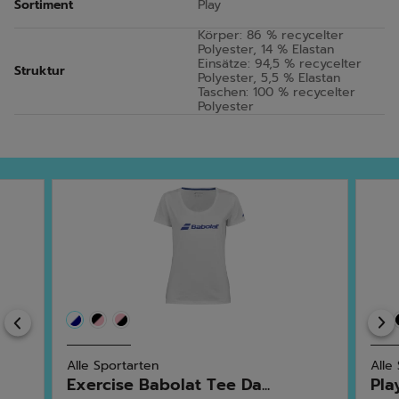
Sortiment
Play
Körper: 86 % recycelter
Polyester, 14 % Elastan
Einsätze: 94,5 % recycelter
Struktur
Polyester, 5,5 % Elastan
Taschen: 100 % recycelter
Polyester
Previous
Alle Sportarten
Alle
Exercise Babolat Tee Da...
Pla