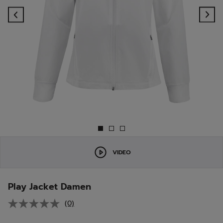
Previous
Ne
VIDEO
Play Jacket Damen
(0)
Kein
Beurteilungswert.