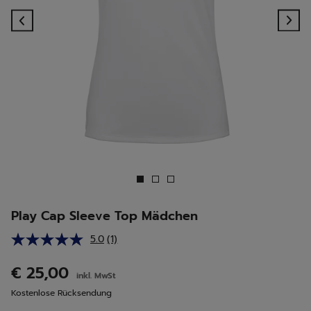
Previous
Ne
Play Cap Sleeve Top Mädchen
5.0
(1)
Bewertung
lesen.
Link
€ 25,00
inkl. MwSt
auf
derselben
Kostenlose Rücksendung
Seite.