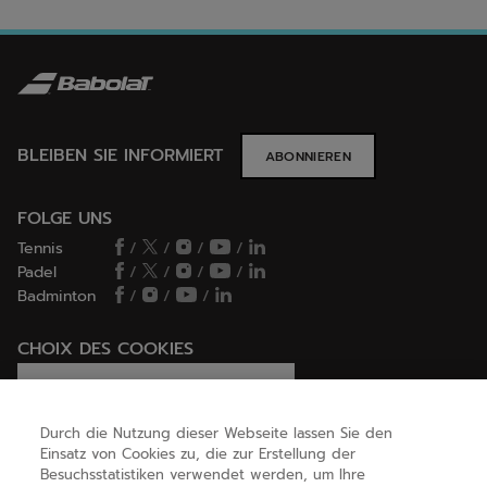
BLEIBEN SIE INFORMIERT
ABONNIEREN
FOLGE UNS
Tennis
/
/
/
/
Padel
/
/
/
/
Badminton
/
/
/
CHOIX DES COOKIES
Ich lege Cookies fest / lehne sie ab
Durch die Nutzung dieser Webseite lassen Sie den
Einsatz von Cookies zu, die zur Erstellung der
Besuchsstatistiken verwendet werden, um Ihre