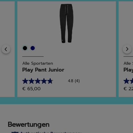
Previous
Alle Sportarten
Alle
Play Pant Junior
Pla
4.8
(4)
4.8
5.0
€ 65,00
€ 2
von
von
5
5
Sternen.
Ster
4
1
Bewertungen
Bew