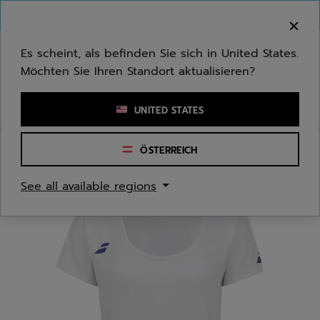
Zum Hauptinhalt springen
Zum Footer springen
Herzlich Willkommen! Bitte beachten Sie, dass wir
nicht in Ihr Land ausliefern.
Es scheint, als befinden Sie sich in United States.
Möchten Sie Ihren Standort aktualisieren?
Stichwort oder Artikelnummer eingeben
UNITED STATES
ÖSTERREICH
Start
/
Jugend/Kinder
/
Bekleidung
See all available regions