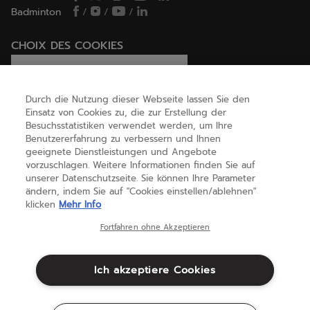
Badminton
/
/
/
CHOIX DES COOKIES
Ich lege Cookies fest / lehne sie ab
Durch die Nutzung dieser Webseite lassen Sie den
Einsatz von Cookies zu, die zur Erstellung der
Besuchsstatistiken verwendet werden, um Ihre
HILFE
Benutzererfahrung zu verbessern und Ihnen
geeignete Dienstleistungen und Angebote
vorzuschlagen. Weitere Informationen finden Sie auf
unserer Datenschutzseite. Sie können Ihre Parameter
ÜBER UNS
ändern, indem Sie auf "Cookies einstellen/ablehnen"
klicken
Mehr Info
Österreich
(deutsch)
Fortfahren ohne Akzeptieren
Ich akzeptiere Cookies
Geschäftsbedingungen
Datenschutzbestimmungen