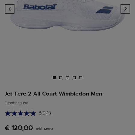
Previous
Ne
Jet Tere 2 All Court Wimbledon Men
Tennisschuhe
5.0
(1)
Bewertung
lesen.
Link
€ 120,00
inkl. MwSt
auf
derselben