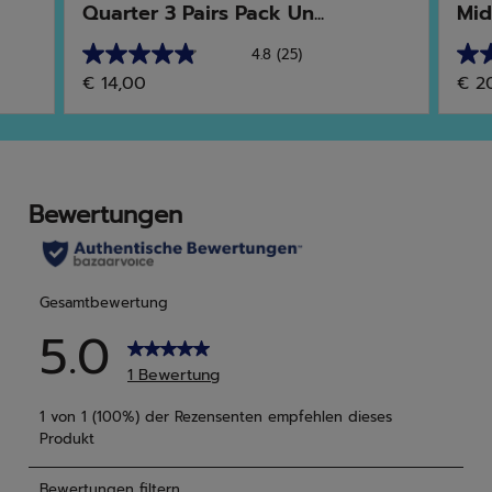
Quarter 3 Pairs Pack Un...
Mid
4.8
(25)
4.8
4.9
€ 14,00
€ 2
von
von
5
5
Sternen.
Ster
25
11
Bewertungen
Bew