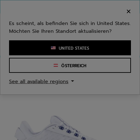
Zum Hauptinhalt springen
Zum Footer springen
Herzlich Willkommen! Bitte beachten Sie, dass wir
nicht in Ihr Land ausliefern.
Es scheint, als befinden Sie sich in United States.
Möchten Sie Ihren Standort aktualisieren?
Stichwort oder Artikelnummer eingeben
UNITED STATES
ÖSTERREICH
Start
/
Tennis
/
Tennisschuhe
See all available regions