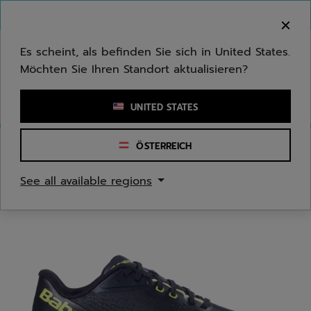
Zum Hauptinhalt springen
Zum Footer springen
Herzlich Willkommen! Bitte beachten Sie, dass wir
nicht in Ihr Land ausliefern.
Es scheint, als befinden Sie sich in United States.
Möchten Sie Ihren Standort aktualisieren?
Stichwort oder Artikelnummer eingeben
UNITED STATES
ÖSTERREICH
Start
/
Tennis
/
Tennisschuhe
See all available regions