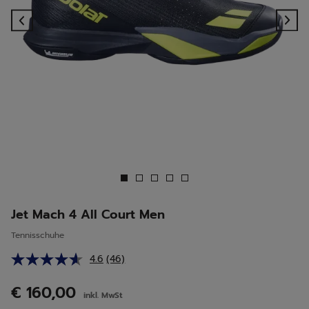
Previous
Ne
Jet Mach 4 All Court Men
Tennisschuhe
4.6
(46)
46
Bewertungen
lesen.
€ 160,00
inkl. MwSt
Link
auf