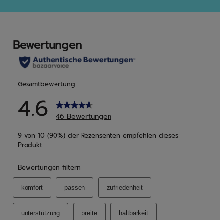
5
5
Sternen.
Ster
9
Bewertungen