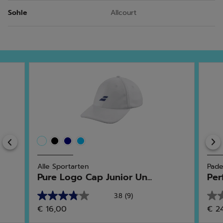
Sohle
Allcourt
Previous
Alle Sportarten
Pade
Pure Logo Cap Junior Un...
Per
3.8
(9)
3.8
0.0
€ 16,00
€ 2
von
von