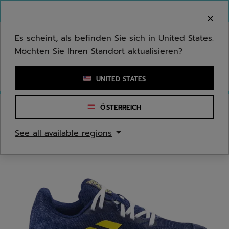
Zum Hauptinhalt springen
Zum Footer springen
Herzlich Willkommen! Bitte beachten Sie, dass wir
nicht in Ihr Land ausliefern.
Es scheint, als befinden Sie sich in United States.
Möchten Sie Ihren Standort aktualisieren?
Stichwort oder Artikelnummer eingeben
UNITED STATES
ÖSTERREICH
Start
/
Tennis
/
Tennisschuhe
See all available regions