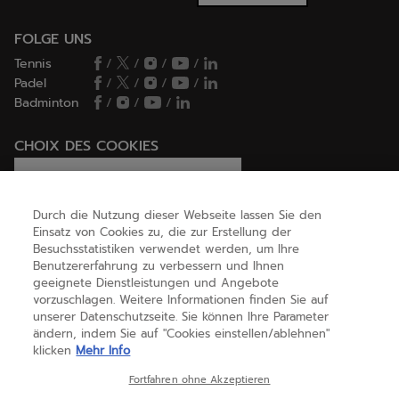
FOLGE UNS
Tennis
/
/
/
/
Padel
/
/
/
/
Badminton
/
/
/
CHOIX DES COOKIES
Ich lege Cookies fest / lehne sie ab
Durch die Nutzung dieser Webseite lassen Sie den
Einsatz von Cookies zu, die zur Erstellung der
Besuchsstatistiken verwendet werden, um Ihre
HILFE
Benutzererfahrung zu verbessern und Ihnen
geeignete Dienstleistungen und Angebote
vorzuschlagen. Weitere Informationen finden Sie auf
unserer Datenschutzseite. Sie können Ihre Parameter
ÜBER UNS
ändern, indem Sie auf "Cookies einstellen/ablehnen"
klicken
Mehr Info
Österreich
(deutsch)
Fortfahren ohne Akzeptieren