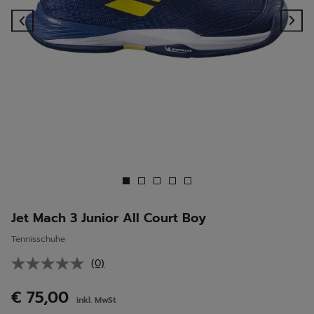
Previous
Ne
Jet Mach 3 Junior All Court Boy
Tennisschuhe
(0)
Kein
Beurteilungswert.
Link
€ 75,00
inkl. MwSt
auf
derselben