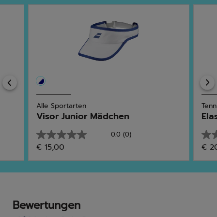
Previous
Alle Sportarten
Tenn
Visor Junior Mädchen
Ela
0.0
(0)
0.0
0.0
€ 15,00
€ 2
von
von
5
5
Sternen.
Ster