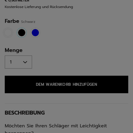
€ 0,60/METER
Seite.
Kostenlose Lieferung und Rücksendung
Farbe
Schwarz
selected
Menge
DEM WARENKORB HINZUFÜGEN
BESCHREIBUNG
Möchten Sie Ihren Schläger mit Leichtigkeit