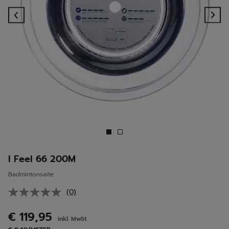
Previous
Ne
I Feel 66 200M
Badmintonsaite
(0)
Kein
Beurteilungswert.
Link
€ 119,95
inkl. MwSt
auf
derselben