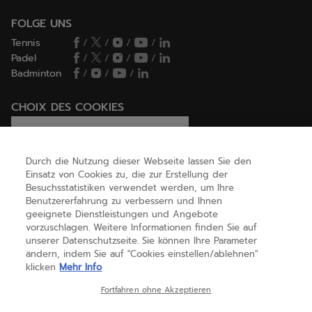
FOLGE UNS
Tennis
/
/
/
/
Padel
/
/
/
/
Badminton
/
/
/
CHOIX DES COOKIES
Ich lege Cookies fest / lehne sie ab
Durch die Nutzung dieser Webseite lassen Sie den
Einsatz von Cookies zu, die zur Erstellung der
Besuchsstatistiken verwendet werden, um Ihre
HILFE
Benutzererfahrung zu verbessern und Ihnen
geeignete Dienstleistungen und Angebote
vorzuschlagen. Weitere Informationen finden Sie auf
unserer Datenschutzseite. Sie können Ihre Parameter
ÜBER UNS
ändern, indem Sie auf "Cookies einstellen/ablehnen"
klicken
Mehr Info
Österreich
(deutsch)
Fortfahren ohne Akzeptieren