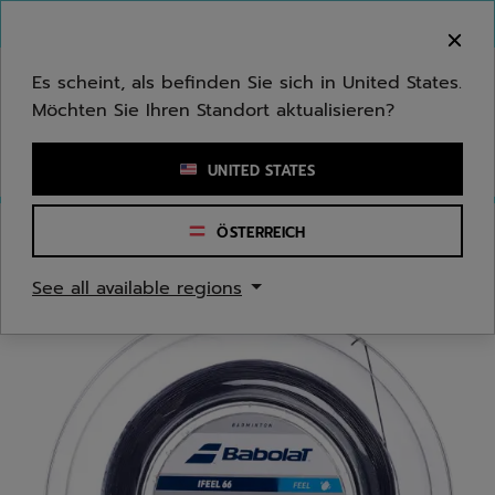
Zum Hauptinhalt springen
Zum Footer springen
Herzlich Willkommen! Bitte beachten Sie, dass wir
nicht in Ihr Land ausliefern.
Es scheint, als befinden Sie sich in United States.
Möchten Sie Ihren Standort aktualisieren?
Stichwort oder Artikelnummer eingeben
UNITED STATES
ÖSTERREICH
Start
/
Badminton
/
Saiten
See all available regions