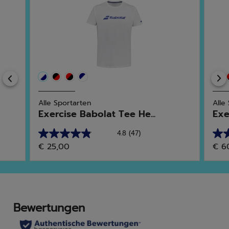
Previous
Alle Sportarten
Alle
Exercise Babolat Tee He...
Exe
4.8
(47)
4.8
4.6
€ 25,00
€ 6
von
von
5
5
Sternen.
Ster
47
22
Bewertungen
Bew