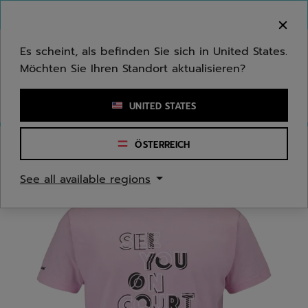
Zum Hauptinhalt springen
Zum Footer springen
Herzlich Willkommen! Bitte beachten Sie, dass wir
nicht in Ihr Land ausliefern.
Es scheint, als befinden Sie sich in United States.
Möchten Sie Ihren Standort aktualisieren?
Stichwort oder Artikelnummer eingeben
UNITED STATES
ÖSTERREICH
Start
/
Herren
/
Bekleidung
See all available regions