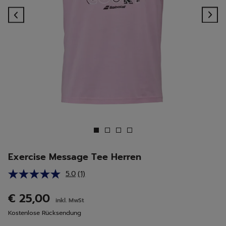
Previous
Ne
Exercise Message Tee Herren
5.0
(1)
Bewertung
lesen.
Link
€ 25,00
inkl. MwSt
auf
derselben
Kostenlose Rücksendung
Seite.