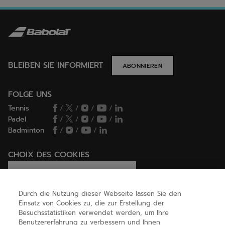
BLEIBEN SIE INFORMIERT
ABONNIEREN
FOLGE UNS
Tennis
/
/
/
/
Padel
/
/
/
/
Badminton
/
/
/
CHOIX DES COOKIES
Ich lege Cookies fest / lehne sie ab
Durch die Nutzung dieser Webseite lassen Sie den
Einsatz von Cookies zu, die zur Erstellung der
Besuchsstatistiken verwendet werden, um Ihre
HILFE
Benutzererfahrung zu verbessern und Ihnen