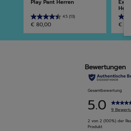
 ...
Play Pant Herren
Exer
Her...
4.5
(13)
4.5
4.6
€ 80,00
€ 60
von
von
5
5
Sternen.
Stern
13
22
Bewertungen
Bewe