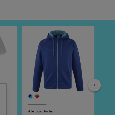
Next
Alle Sportarten
Alle 