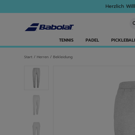
Zum Hauptinhalt springen
Zum Footer springen
Herzlich Wil
St
TENNIS
PADEL
PICKLEBAL
Start
/
Herren
/
Bekleidung