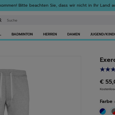
lkommen! Bitte beachten Sie, dass wir nicht in Ihr Land au
ichwort oder Artikelnummer eingeben
L
BADMINTON
HERREN
DAMEN
JUGEND/KIND
Exer
€ 55
Kostenlo
Farbe