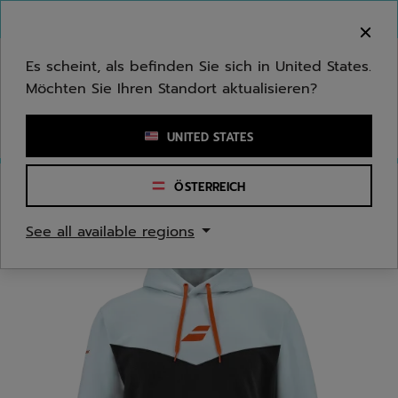
Zum Hauptinhalt springen
Zum Footer springen
Herzlich Willkommen! Bitte beachten Sie, dass wir
nicht in Ihr Land ausliefern.
Es scheint, als befinden Sie sich in United States.
Möchten Sie Ihren Standort aktualisieren?
Stichwort oder Artikelnummer eingeben
UNITED STATES
ÖSTERREICH
Start
/
Herren
/
Bekleidung
See all available regions