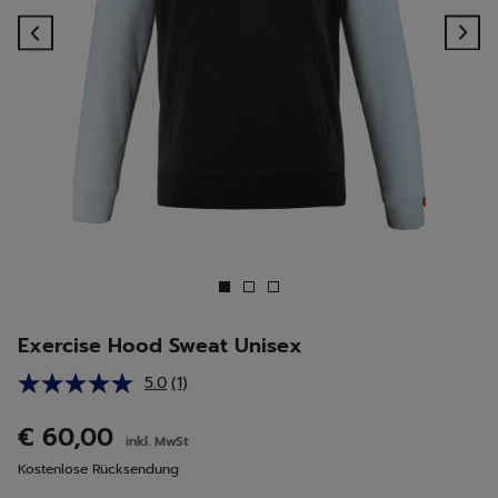
Previous
Ne
Exercise Hood Sweat Unisex
5.0
(1)
Bewertung
lesen.
Link
€ 60,00
inkl. MwSt
auf
derselben
Kostenlose Rücksendung
Seite.