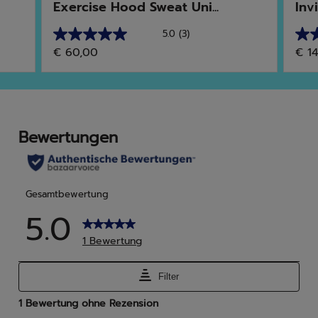
Exercise Hood Sweat Uni...
Invi
5.0
(3)
5.0
4.5
€ 60,00
€ 1
von
von
5
5
Sternen.
Ster
3
10
Bewertungen
Bew