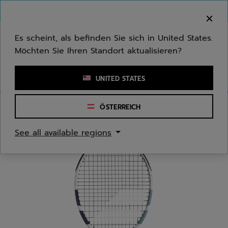
Zum Hauptinhalt springen
Zum Footer springen
Herzlich Willkommen! Bitte beachten Sie, dass wir
nicht in Ihr Land ausliefern.
Es scheint, als befinden Sie sich in United States.
Möchten Sie Ihren Standort aktualisieren?
Stichwort oder Artikelnummer eingeben
UNITED STATES
ÖSTERREICH
Start
/
Tennis
/
Schläger
See all available regions