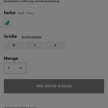
Kostenlose Lieferung und Rücksendung
Seite.
Farbe
Weiß / Blau
selected
Größe
Größentabelle
0
1
2
Menge
IHRE GRÖSSE WÄHLEN