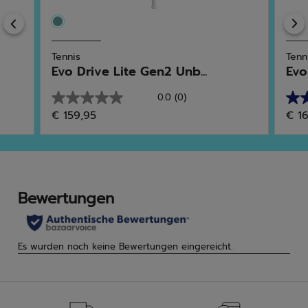
Previous
Tennis
Tenn
Evo Drive Lite Gen2 Unb...
Evo
0.0
(0)
0.0
5.0
€ 159,95
€ 1
von
von
5
5
Sternen.
Ster
3
Bew