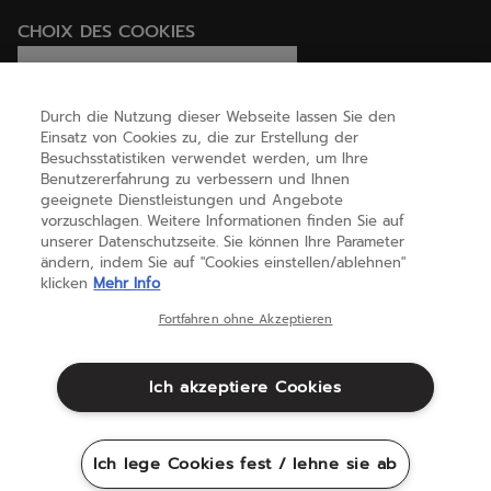
CHOIX DES COOKIES
Ich lege Cookies fest / lehne sie ab
Durch die Nutzung dieser Webseite lassen Sie den
Einsatz von Cookies zu, die zur Erstellung der
Besuchsstatistiken verwendet werden, um Ihre
HILFE
Benutzererfahrung zu verbessern und Ihnen
geeignete Dienstleistungen und Angebote
vorzuschlagen. Weitere Informationen finden Sie auf
unserer Datenschutzseite. Sie können Ihre Parameter
ÜBER UNS
ändern, indem Sie auf "Cookies einstellen/ablehnen"
klicken
Mehr Info
Österreich
(deutsch)
Fortfahren ohne Akzeptieren
Ich akzeptiere Cookies
Geschäftsbedingungen
Datenschutzbestimmungen
Rechtliche Hinweise
Cookies
Ich lege Cookies fest / lehne sie ab
Sitemap
©Babolat