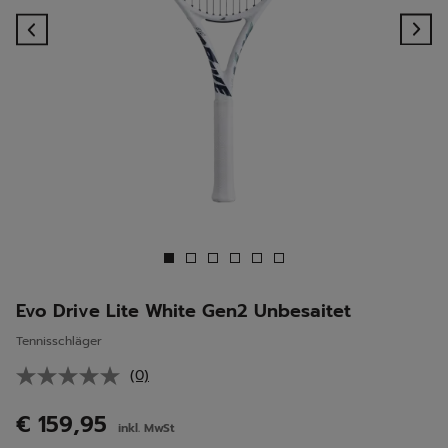
Previous
Ne
Evo Drive Lite White Gen2 Unbesaitet
Tennisschläger
(0)
Kein
Beurteilungswert.
Link
€ 159,95
inkl. MwSt
auf
derselben