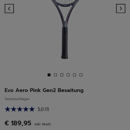
Previous
Ne
Evo Aero Pink Gen2 Besaitung
Tennisschläger
5.0
(1)
Bewertung
lesen.
Link
€ 189,95
inkl. MwSt
auf
derselben