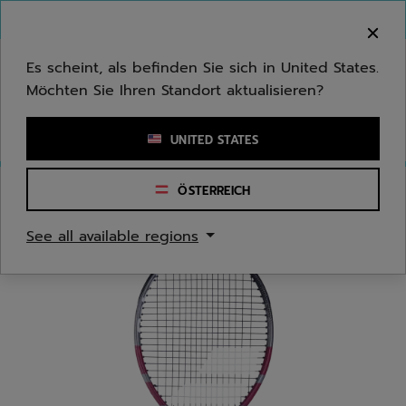
Zum Hauptinhalt springen
Zum Footer springen
Herzlich Willkommen! Bitte beachten Sie, dass wir
nicht in Ihr Land ausliefern.
Es scheint, als befinden Sie sich in United States.
Möchten Sie Ihren Standort aktualisieren?
Stichwort oder Artikelnummer eingeben
UNITED STATES
ÖSTERREICH
Start
/
Tennis
/
Schläger
See all available regions