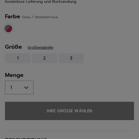
Kostenlose Lieferung und Rücksendung
Seite.
Farbe
Grau / Himbeerrosa
selected
Größe
Größentabelle
1
2
3
Menge
IHRE GRÖSSE WÄHLEN