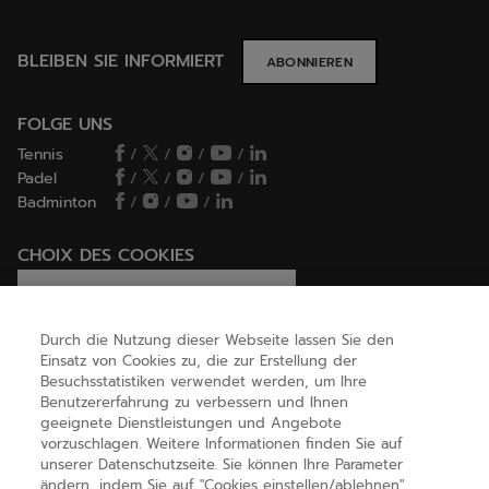
BLEIBEN SIE INFORMIERT
ABONNIEREN
FOLGE UNS
Tennis
/
/
/
/
Padel
/
/
/
/
Badminton
/
/
/
CHOIX DES COOKIES
Ich lege Cookies fest / lehne sie ab
Durch die Nutzung dieser Webseite lassen Sie den
Einsatz von Cookies zu, die zur Erstellung der
Besuchsstatistiken verwendet werden, um Ihre
HILFE
Benutzererfahrung zu verbessern und Ihnen
geeignete Dienstleistungen und Angebote
vorzuschlagen. Weitere Informationen finden Sie auf
unserer Datenschutzseite. Sie können Ihre Parameter
ÜBER UNS
ändern, indem Sie auf "Cookies einstellen/ablehnen"