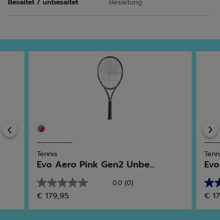
Besaitet / unbesaitet
Besaitung
Previous
Tennis
Tenn
Evo Aero Pink Gen2 Unbe...
Evo
0.0
(0)
0.0
5.0
€ 179,95
€ 1
von
von
5
5