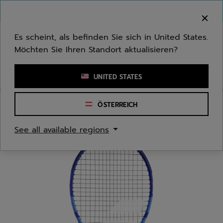
Zum Hauptinhalt springen
Zum Footer springen
Herzlich Willkommen! Bitte beachten Sie, dass wir
nicht in Ihr Land ausliefern.
Es scheint, als befinden Sie sich in United States.
Möchten Sie Ihren Standort aktualisieren?
Stichwort oder Artikelnummer eingeben
UNITED STATES
ÖSTERREICH
Start
/
Tennis
/
Schläger
/
Jugend/Kinder
See all available regions