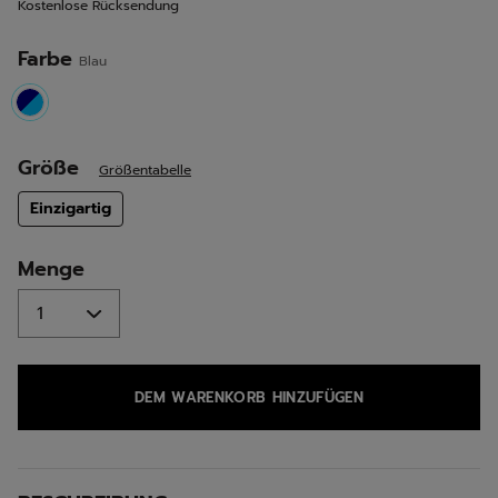
Kostenlose Rücksendung
derselben
Seite.
Farbe
Blau
selected
Größe
Größentabelle
Einzigartig
selected
Menge
DEM WARENKORB HINZUFÜGEN