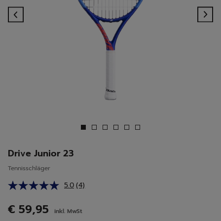
Previous
Ne
Drive Junior 23
Tennisschläger
5.0
(4)
4
Bewertungen
lesen.
€ 59,95
inkl. MwSt
Link
auf