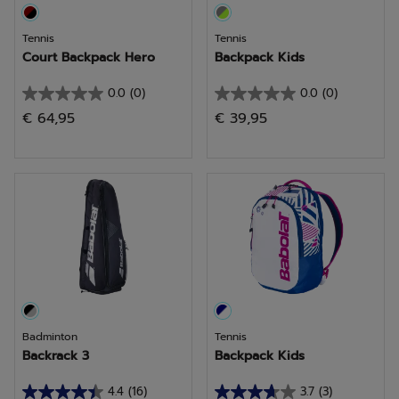
Tennis
Tennis
Court Backpack Hero
Backpack Kids
0.0
(0)
0.0
(0)
0.0
0.0
€ 64,95
€ 39,95
von
von
5
5
Sternen.
Sternen.
Badminton
Tennis
Backrack 3
Backpack Kids
4.4
(16)
3.7
(3)