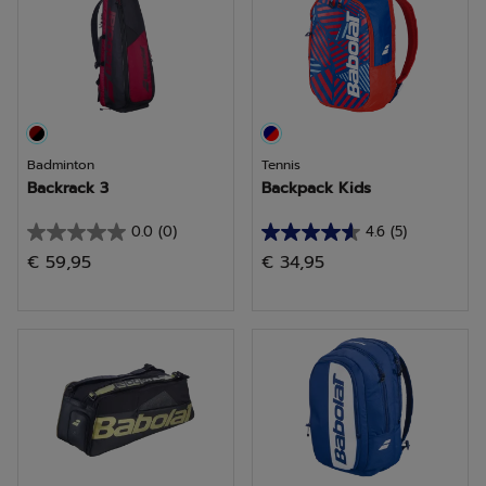
Bewertungen
Bewertungen
Badminton
Tennis
Backrack 3
Backpack Kids
0.0
(0)
4.6
(5)
0.0
4.6
€ 59,95
€ 34,95
von
von
5
5
Sternen.
Sternen.
5
Bewertungen