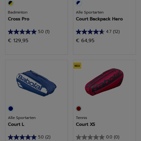
Badminton
Alle Sportarten
Cross Pro
Court Backpack Hero
5.0
(1)
4.7
(12)
5.0
4.7
€ 129,95
€ 64,95
von
von
5
5
Sternen.
Sternen.
1
12
NEU
Bewertung
Bewertungen
Alle Sportarten
Tennis
Court L
Court XS
5.0
(2)
0.0
(0)
5.0
0.0