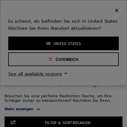
Zum Hauptinhalt springen
Zum Footer springen
Zu den Produkten springen
Herzlich Willkommen! Bitte beachten Sie, dass wir
nicht in Ihr Land ausliefern.
Es scheint, als befinden Sie sich in United States.
Möchten Sie Ihren Standort aktualisieren?
Stichwort oder Artikelnummer eingeben
UNITED STATES
Start
/
Badminton
/
Badmintontaschen
ÖSTERREICH
BADMINTONTASCHEN
See all available regions
Badmintontaschen
Badmintonschläger
Saiten
Brauchen Sie eine perfekte Badminton-Tasche, um Ihre
Schläger sicher zu transportieren? Nachdem Sie Ihren
Badmintonschläger ausgewählt haben, ist die Wahl der
Mehr anzeigen
richtigen Tasche für den Schutz Ihres Schlägers von
entscheidender Bedeutung. Babolat bietet eine Auswahl an
Taschen, die auf die Bedürfnisse von Spielerinnen und
Zu den Produkten springen
Spielern unterschiedlicher Spielstärken zugeschnitten sind
FILTER & SORTIERUNGEN