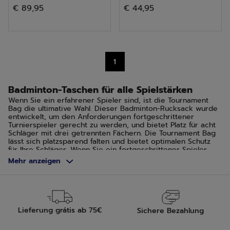
€ 89,95
€ 44,95
von
von
5
5
Sternen.
Sternen.
2
1
Bewertungen
Badminton-Taschen für alle Spielstärken
Wenn Sie ein erfahrener Spieler sind, ist die Tournament
Bag die ultimative Wahl. Dieser Badminton-Rucksack wurde
entwickelt, um den Anforderungen fortgeschrittener
Turnierspieler gerecht zu werden, und bietet Platz für acht
Schläger mit drei getrennten Fächern. Die Tournament Bag
lässt sich platzsparend falten und bietet optimalen Schutz
für Ihre Schläger. Wenn Sie ein fortgeschrittener Spieler
sind, der ein- bis zweimal pro Woche spielt, bieten sich die
Mehr anzeigen
Backrack 2 oder die Duffle Rack an, die leichter und
handlicher sind und bis zu vier Schläger und andere
wichtige Ausrüstungsgegenstände aufnehmen können, wie
z. B. mittels der belüfteten Tasche für Schuhe. Bei der Wahl
zwischen diesen zwei Taschen sollten Sie Ihr übliches
Transportmittel berücksichtigen.
Lieferung grátis ab 75€
Sichere Bezahlung
Badminton-Taschen, die für alle