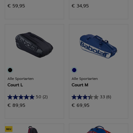
4.4
3.7
€ 59,95
€ 34,95
von
von
5
5
Sternen.
Sternen.
16
3
Bewertungen
Bewertungen
Alle Sportarten
Alle Sportarten
Court L
Court M
5.0
(2)
3.3
(6)
5.0
3.3
€ 89,95
€ 69,95
von
von
5
5
Sternen.
Sternen.
2
6
NEU