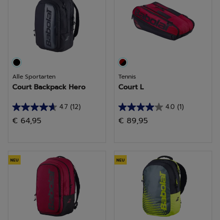
Bewertungen
Bewertungen
Alle Sportarten
Tennis
Court Backpack Hero
Court L
4.7
(12)
4.0
(1)
4.7
4.0
€ 64,95
€ 89,95
von
von
5
5
Sternen.
Sternen.
12
1
NEU
NEU
Bewertungen
Bewertung