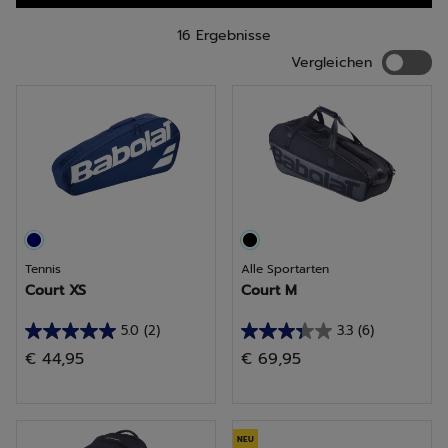
und ergonomische Benutzerfreundlichkeit sowie ein
optimales Spielerlebnis bieten.
16 Ergebnisse
Verglei
Vergleichen
Tennis
Alle Sportarten
Court XS
Court M
5.0
(2)
3.3
(6)
5.0
3.3
€ 44,95
€ 69,95
von
von
5
5
Sternen.
Sternen.
2
6
NEU