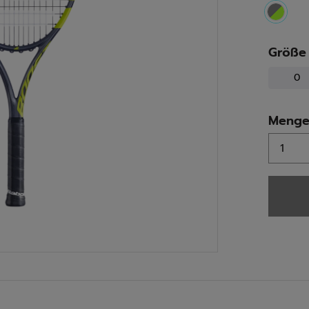
select
Größe
0
Meng