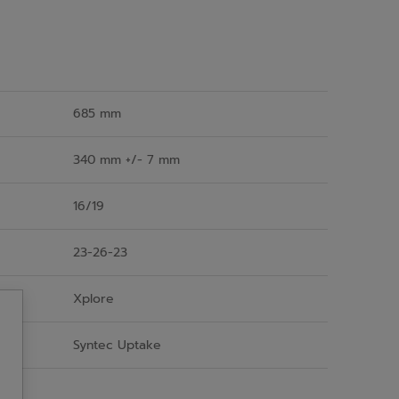
685 mm
340 mm +/- 7 mm
16/19
23-26-23
Xplore
Syntec Uptake