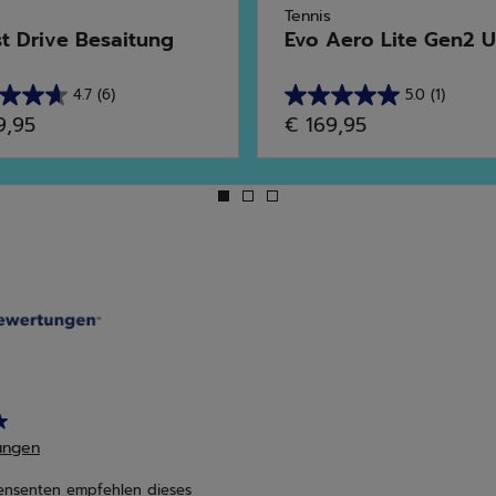
Tennis
t Drive Besaitung
Evo Aero Lite Gen2 Un
4.7
(6)
5.0
(1)
5.0
9,95
€ 169,95
von
5
en.
Sternen.
1
rtungen
Bewertung