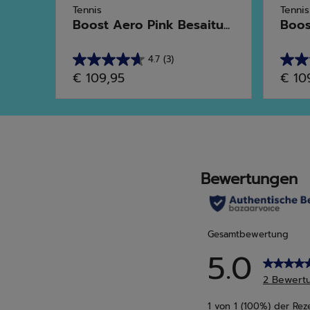
Tennis
Tennis
26)
Boost Aero Pink Besaitu...
Boos
4.7
(3)
4.7
4.7
€ 109,95
€ 10
von
von
5
5
Sternen.
Stern
3
6
Bewertungen
Bewe