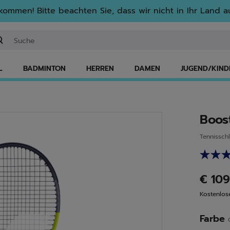
lkommen! Bitte beachten Sie, dass wir nicht in Ihr Land au
ichwort oder Artikelnummer eingeben
L
BADMINTON
HERREN
DAMEN
JUGEND/KIND
Boos
Tennissch
€ 10
Kostenlos
Farbe