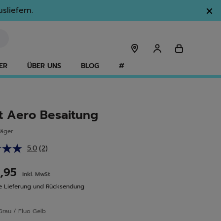
sliefern.
ER
ÜBER UNS
BLOG
#
t Aero Besaitung
läger
5.0
(2)
2
Bewertungen
lesen.
9,95
inkl. MwSt
Link
auf
e Lieferung und Rücksendung
derselben
Seite.
Grau / Fluo Gelb