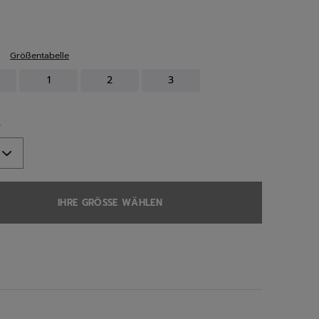
ed
Größentabelle
1
2
3
e
IHRE GRÖSSE WÄHLEN