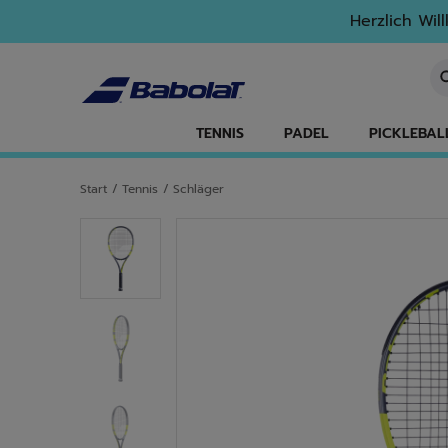
Zum Hauptinhalt springen
Zum Footer springen
Herzlich Wil
St
TENNIS
PADEL
PICKLEBAL
Start
/
Tennis
/
Schläger