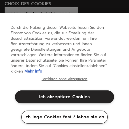
CHOIX DES COOKIES
Ich lege Cookies fest / lehne sie ab
Durch die Nutzung dieser Webseite lassen Sie den
Einsatz von Cookies zu, die zur Erstellung der
Besuchsstatistiken verwendet werden, um Ihre
HILFE
Benutzererfahrung zu verbessern und Ihnen
geeignete Dienstleistungen und Angebote
vorzuschlagen. Weitere Informationen finden Sie auf
ÜBER UNS
unserer Datenschutzseite. Sie können Ihre Parameter
ändern, indem Sie auf "Cookies einstellen/ablehnen"
klicken
Mehr Info
Österreich
(deutsch)
Fortfahren ohne Akzeptieren
Ich akzeptiere Cookies
Geschäftsbedingungen
Datenschutzbestimmungen
Rechtliche Hinweise
Cookies
Ich lege Cookies fest / lehne sie ab
Sitemap
©Babolat