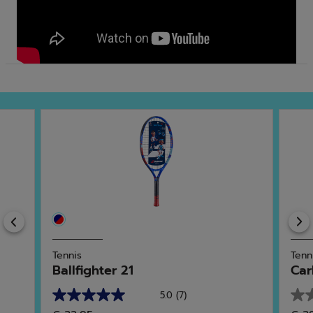
Previous
Tennis
Tenn
Ballfighter 21
Car
5.0
(7)
5.0
0.0