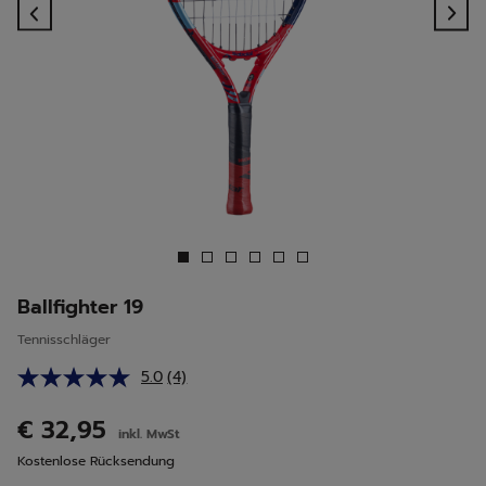
Previous
Ne
Ballfighter 19
Tennisschläger
5.0
(4)
4
Bewertungen
lesen.
€ 32,95
inkl. MwSt
Link
auf
Kostenlose Rücksendung
derselben