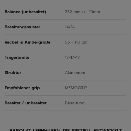
Balance (unbesaitet)
232 mm +/- 10mm
Besaitungsmuster
14/14
Racket in Kindergröße
95 - 110 cm
Trägerbreite
17-17-17
Struktur
Aluminium
Empfohlener grip
MEMOGRIP
Besaitet / unbesaitet
Besaitung
BABOLAT LERNHILFEN, DIE SPEZIELL ENTWICKELT