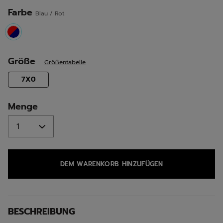
Seite.
Farbe
Blau / Rot
selected
Größe
Größentabelle
selected
7X0
Menge
DEM WARENKORB HINZUFÜGEN
BESCHREIBUNG