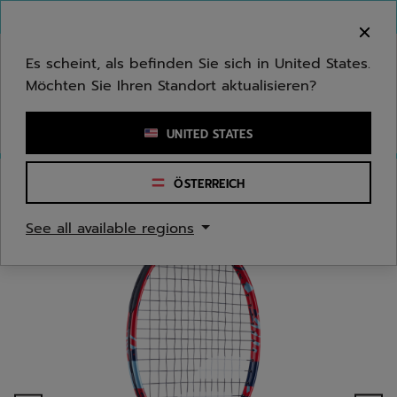
Zum Hauptinhalt springen
Zum Footer springen
Herzlich Willkommen! Bitte beachten Sie, dass wir
nicht in Ihr Land ausliefern.
Es scheint, als befinden Sie sich in United States.
Möchten Sie Ihren Standort aktualisieren?
Stichwort oder Artikelnummer eingeben
UNITED STATES
ÖSTERREICH
Start
/
Tennis
/
Schläger
/
Jugend/Kinder
See all available regions