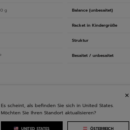
10 g
Balance (unbesaitet)
Racket in Kindergröße
Struktur
P
Besaitet / unbesaitet
ICKELT WURDEN, UM JUNGEN SPIELERN IM ALTER VON 3 
Es scheint, als befinden Sie sich in United States.
Möchten Sie Ihren Standort aktualisieren?
UNITED STATES
ÖSTERREICH