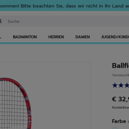
lkommen! Bitte beachten Sie, dass wir nicht in Ihr Land au
ichwort oder Artikelnummer eingeben
L
BADMINTON
HERREN
DAMEN
JUGEND/KIND
Ballf
Tennissch
€ 32
Kostenlo
Farbe