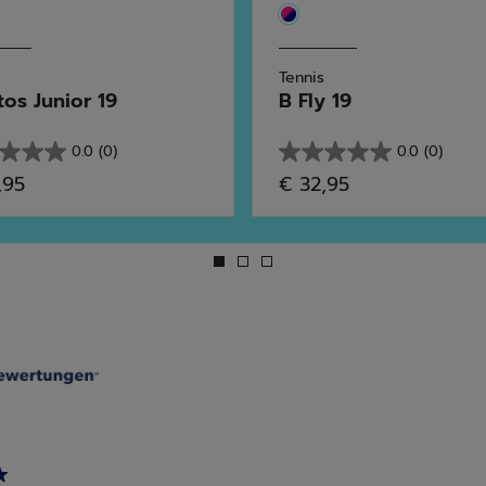
Tennis
tos Junior 19
B Fly 19
0.0
(0)
0.0
(0)
0.0
,95
€ 32,95
von
5
en.
Sternen.