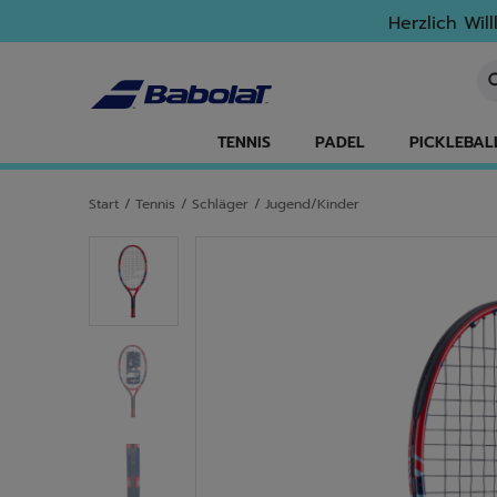
Zum Hauptinhalt springen
Zum Footer springen
Herzlich Wil
St
TENNIS
PADEL
PICKLEBAL
Start
/
Tennis
/
Schläger
/
Jugend/Kinder