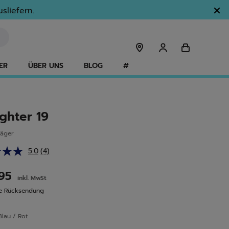
sliefern.
ER
ÜBER UNS
BLOG
#
ighter 19
läger
5.0
(4)
4
Bewertungen
lesen.
,95
inkl. MwSt
Link
auf
se Rücksendung
derselben
Seite.
Blau / Rot