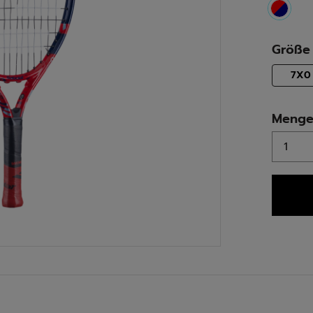
select
Größe
7X0
Meng