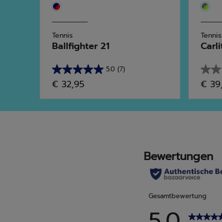
Tennis
Tennis
Ballfighter 21
Carli
5.0
(7)
5.0
0.0
€ 32,95
€ 39
von
von
5
5
Sternen.
Stern
7
Bewertungen