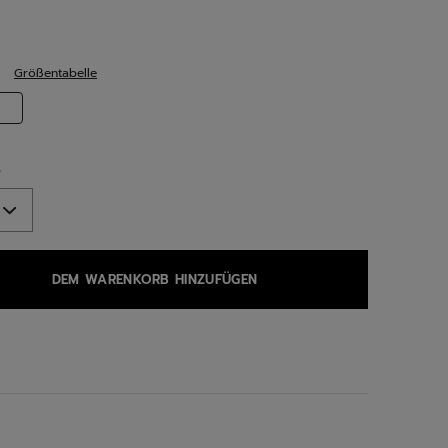
ed
Größentabelle
selected
e
DEM WARENKORB HINZUFÜGEN