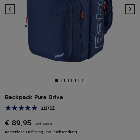
Previous
Ne
Backpack Pure Drive
5.0
(10)
10
Bewertungen
lesen.
€ 89,95
inkl. MwSt
Link
auf
Kostenlose Lieferung und Rücksendung
derselben