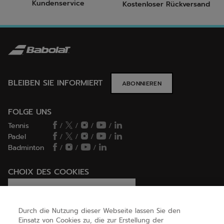
Kundenservice
Kostenloser Rückversand
BLEIBEN SIE INFORMIERT
ABONNIEREN
FOLGE UNS
Tennis
/
/
/
/
Padel
/
/
/
/
Badminton
/
/
/
CHOIX DES COOKIES
Ich lege Cookies fest / lehne sie ab
Durch die Nutzung dieser Webseite lassen Sie den
Einsatz von Cookies zu, die zur Erstellung der