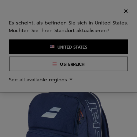
Zum Hauptinhalt springen
Zum Footer springen
Herzlich Willkommen! Bitte beachten Sie, dass wir
nicht in Ihr Land ausliefern.
Es scheint, als befinden Sie sich in United States.
Möchten Sie Ihren Standort aktualisieren?
Stichwort oder Artikelnummer eingeben
UNITED STATES
ÖSTERREICH
Start
/
Tennis
/
Tennistaschen
See all available regions