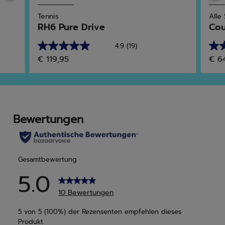
Tennis
Alle
RH6 Pure Drive
Cou
4.9
(19)
4.9
4.7
€ 119,95
€ 6
von
von
5
5
Sternen.
Ster
19
12
Bewertungen
Bew