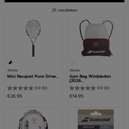
25 resultaten
Tennis
Tennis
Mini Racquet Pure Drive...
Gym Bag Wimbledon
(2026...
0.0
(0)
0.0
(0)
0.0
0.0
€26.95
€14.95
van
van
de
de
5
5
sterren.
sterren.