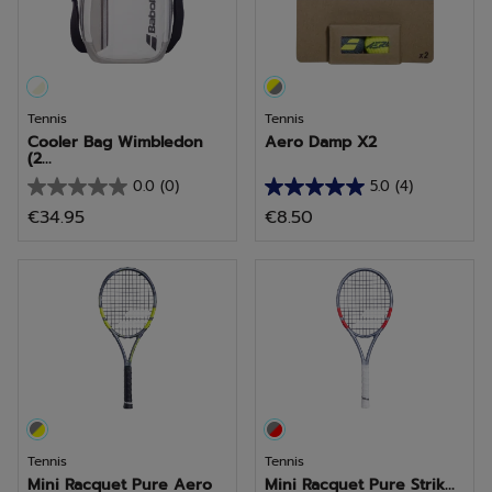
Tennis
Tennis
Cooler Bag Wimbledon
Aero Damp X2
(2...
0.0
(0)
5.0
(4)
0.0
5.0
€34.95
€8.50
van
van
de
de
5
5
sterren.
sterren.
4
beoordelingen
Tennis
Tennis
Mini Racquet Pure Aero
Mini Racquet Pure Strik...