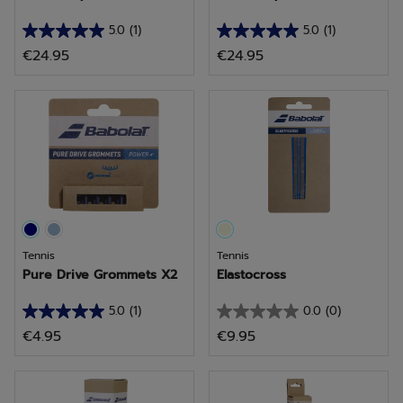
5.0
(1)
5.0
(1)
5.0
5.0
€24.95
€24.95
van
van
de
de
5
5
sterren.
sterren.
1
1
beoordeling
beoordeling
Tennis
Tennis
Pure Drive Grommets X2
Elastocross
5.0
(1)
0.0
(0)
5.0
0.0
€4.95
€9.95
van
van
de
de
5
5