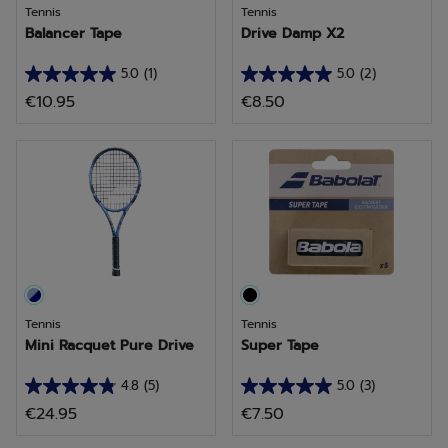
Tennis
Tennis
Balancer Tape
Drive Damp X2
5.0
(1)
5.0
(2)
5.0
5.0
€10.95
€8.50
van
van
de
de
5
5
sterren.
sterren.
1
2
beoordeling
beoordelingen
Tennis
Tennis
Mini Racquet Pure Drive
Super Tape
4.8
(5)
5.0
(3)
4.8
5.0
€24.95
€7.50
van
van
de
de