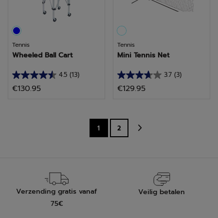
beoordelingen
beoordelingen
Tennis
Tennis
Wheeled Ball Cart
Mini Tennis Net
4.5
(13)
3.7
(3)
4.5
3.7
€130.95
€129.95
van
van
de
de
5
5
sterren.
sterren.
1
2
13
3
beoordelingen
beoordelingen
Verzending gratis vanaf
Veilig betalen
75€