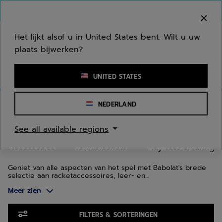
Naar hoofdinhoud gaan
Naar de footer gaan
Ga naar producten
Welkom! Houd er rekening mee dat we niet
verzenden naar uw regio.
Het lijkt alsof u in United States bent. Wilt u uw
plaats bijwerken?
Een zoekwoord of een artikelnummer invoeren
UNITED STATES
Homepage
/
Tennis
/
Accessoires
NEDERLAND
TENNISACCESSOIRES
See all available regions
Accessoires
Tennisrackets
Play test ervaring
Geniet van alle aspecten van het spel met Babolat's brede
selectie aan racketaccessoires, leer- en
trainingshulpmiddelen, hebbedingetjes voor fans,
Meer zien
gezondheid- en fitnessuitrusting en tennisbaanmateriaal.
Ga naar producten
FILTERS & SORTERINGEN