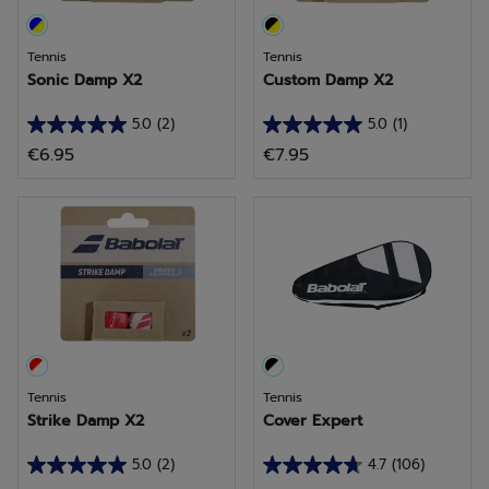
Tennis
Tennis
Sonic Damp X2
Custom Damp X2
5.0
(2)
5.0
(1)
5.0
5.0
€6.95
€7.95
van
van
de
de
5
5
sterren.
sterren.
2
1
beoordelingen
beoordeling
Tennis
Tennis
Strike Damp X2
Cover Expert
5.0
(2)
4.7
(106)
5.0
4.7