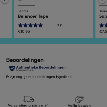
Tennis
Tenn
Balancer Tape
Sup
5.0
(1)
5.0
5.0
€10.95
€7.
van
van
de
de
5
5
sterren.
ster
1
3
beoordeling
beo
Verzending gratis vanaf
Veilig betalen