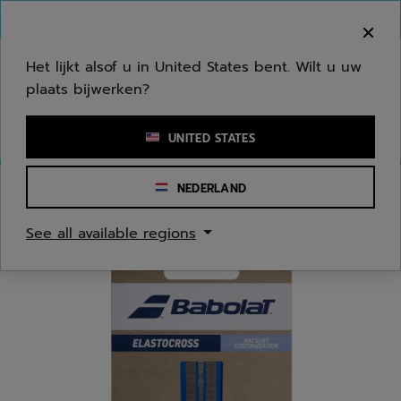
Naar hoofdinhoud gaan
Naar de footer gaan
Welkom! Houd er rekening mee dat we niet
verzenden naar uw regio.
Het lijkt alsof u in United States bent. Wilt u uw
plaats bijwerken?
Een zoekwoord of een artikelnummer invoeren
UNITED STATES
NEDERLAND
Homepage
/
Tennis
/
Accessoires
See all available regions