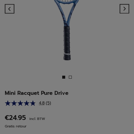
Previous
Ne
Mini Racquet Pure Drive
4.8
(5)
Lees
5
beoordelingen.
€24.95
incl. BTW
Dezelfde
paginalink.
Gratis retour