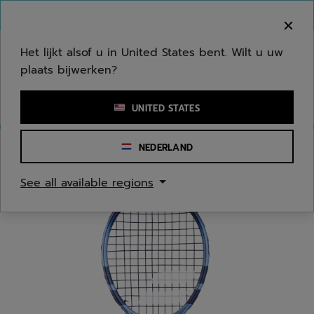
Naar hoofdinhoud gaan
Naar de footer gaan
Welkom! Houd er rekening mee dat we niet
verzenden naar uw regio.
Het lijkt alsof u in United States bent. Wilt u uw
plaats bijwerken?
Een zoekwoord of een artikelnummer invoeren
UNITED STATES
NEDERLAND
Homepage
/
Tennis
/
Accessoires
See all available regions