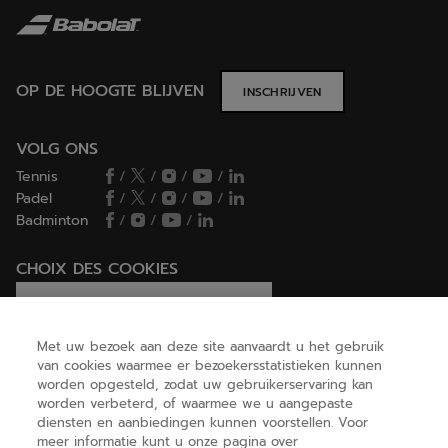
OP DE HOOGTE BLIJVEN
INSCHRIJVEN
VOLG ONS
Tennis
/
/
/
/
Padel
/
/
/
/
Badminton
/
/
/
CHOIX DES COOKIES
Ik stel cookies in/Ik weiger cookies
Met uw bezoek aan deze site aanvaardt u het gebruik
van cookies waarmee er bezoekersstatistieken kunnen
worden opgesteld, zodat uw gebruikerservaring kan
HELP
worden verbeterd, of waarmee we u aangepaste
diensten en aanbiedingen kunnen voorstellen. Voor
meer informatie kunt u onze pagina over