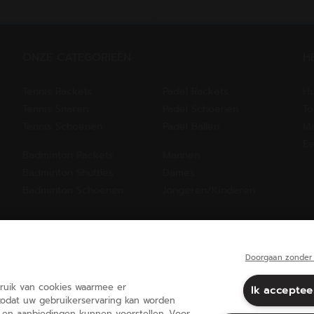
ONZE CATEGORIEËN
H
Tennis Rackets
Padel Rackets
Hu
Tennis Snaren
Padel Schoenen
To
Tennis Schoenen
Padel Ballen
Ma
Ee
Badminton Rackets
Mannen
Badminton Shuttles
Dames
Badminton Schoenen
Jongeren/Kinderen
Doorgaan zonder 
ruik van cookies waarmee er
Ik acceptee
zodat uw gebruikerservaring kan worden
 en aanbiedingen kunnen voorstellen. Voor