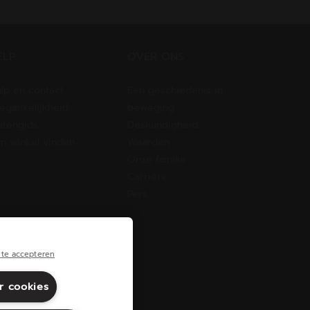
ELP
OVER ONS
lp en contact
Een geschiedenis in
egankelijkheid
beweging
tengids
Deskundigheid
n winkel vinden
Waarden
Onze familie
Carrière
Pers
te accepteren
r cookies