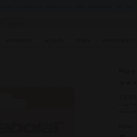
Houd er rekening mee dat we niet verzenden naar uw r
n zoekwoord of een artikelnummer invoeren
BADMINTON
MANNEN
DAMES
JONGEREN/KIND
Pure
€4.9
€2.48 / D
Gratis ret
Kleur