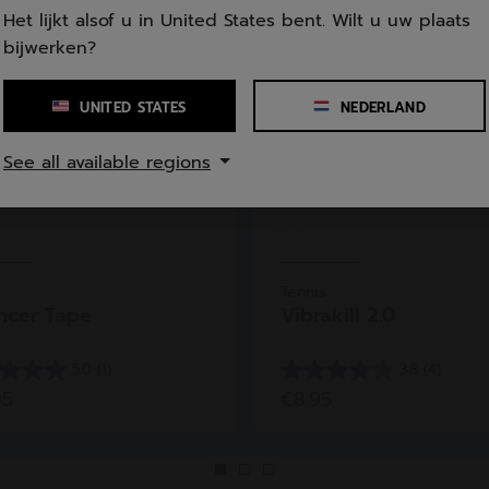
Het lijkt alsof u in United States bent. Wilt u uw plaats
bijwerken?
UNITED STATES
NEDERLAND
See all available regions
Tennis
ncer Tape
Vibrakill 2.0
5.0
(1)
3.8
(4)
3.8
95
€8.95
van
de
5