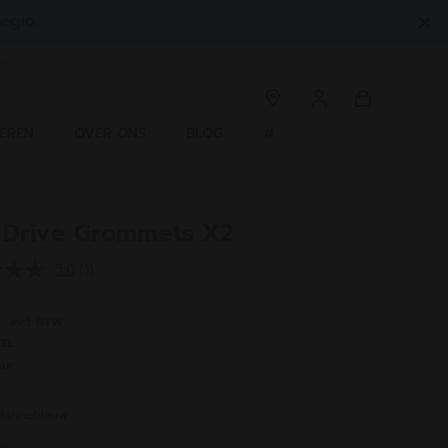
egio.
EREN
OVER ONS
BLOG
#
 Drive Grommets X2
5.0
(1)
Lees
1
beoordeling.
5
incl. BTW
Dezelfde
paginalink.
EEL
our
Marineblauw