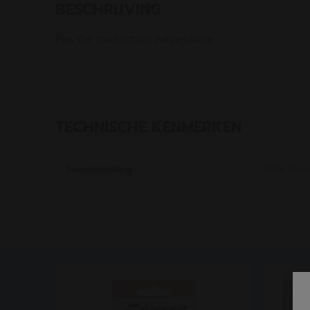
BESCHRIJVING
Pas de traduction nécessaire
TECHNISCHE KENMERKEN
Samenstelling
100% Nylo