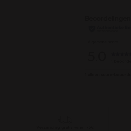
sterren.
sterr
1
beoo
Verzending gratis vanaf 75€