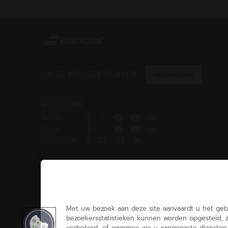
OP DE HOOGTE BLIJVEN
INSCHRIJVEN
VOLG ONS
Tennis
/
/
/
/
Padel
/
/
/
/
Badminton
/
/
/
CHOIX DES COOKIES
Ik stel cookies in/Ik weiger cookies
Met uw bezoek aan deze site aanvaardt u het geb
bezoekersstatistieken kunnen worden opgesteld, 
verbeterd, of waarmee we u aangepaste diensten