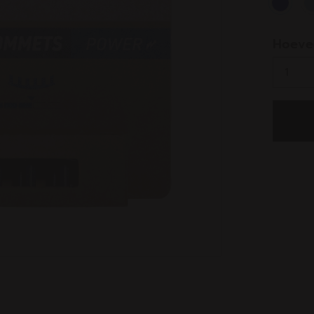
select
Hoeve