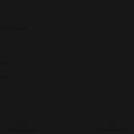
en.
sterren.
4
rdeling
beoordelingen
Klantenservice
Veilig betalen