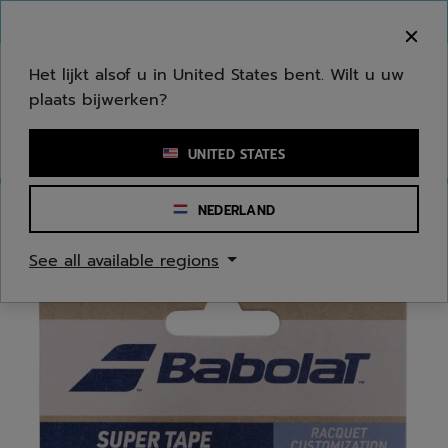
Naar hoofdinhoud gaan
Naar de footer gaan
Welkom! Houd er rekening mee dat we niet
verzenden naar uw regio.
Het lijkt alsof u in United States bent. Wilt u uw
plaats bijwerken?
Een zoekwoord of een artikelnummer invoeren
UNITED STATES
NEDERLAND
Homepage
/
Tennis
/
Accessoires
See all available regions