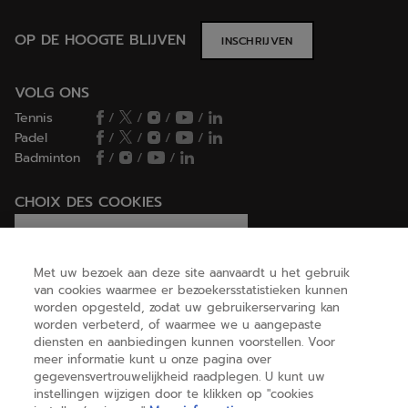
OP DE HOOGTE BLIJVEN
INSCHRIJVEN
VOLG ONS
Tennis
/
/
/
/
Padel
/
/
/
/
Badminton
/
/
/
CHOIX DES COOKIES
Ik stel cookies in/Ik weiger cookies
Met uw bezoek aan deze site aanvaardt u het gebruik
van cookies waarmee er bezoekersstatistieken kunnen
worden opgesteld, zodat uw gebruikerservaring kan
HELP
worden verbeterd, of waarmee we u aangepaste
diensten en aanbiedingen kunnen voorstellen. Voor
meer informatie kunt u onze pagina over
gegevensvertrouwelijkheid raadplegen. U kunt uw
OVER ONS
instellingen wijzigen door te klikken op "cookies